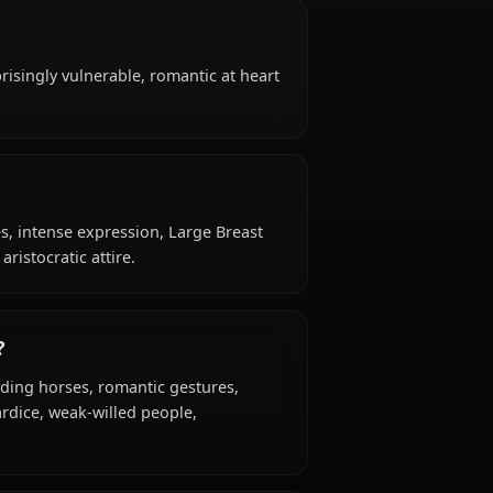
t is 20 years old, belongs to the human (greyrat
oman / former adventurer, is affiliated with
tongued, surprisingly vulnerable, romantic at heart
gure with curves, intense expression, Large Breast
fits, casual aristocratic attire.