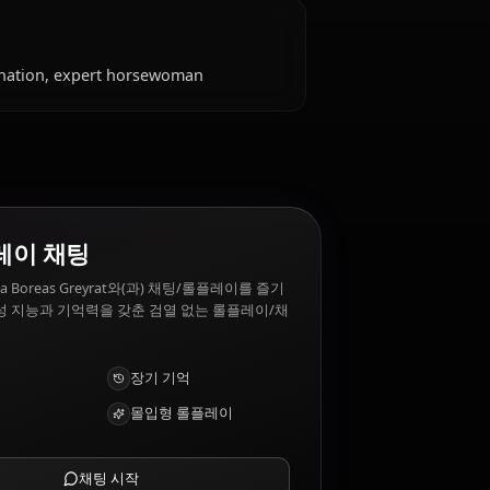
 싫어하는 것은?
r family, riding horses, romantic gestures,
어하는 것: Cowardice, weak-willed people,
 loves.
, fierce determination, expert horsewoman