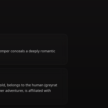
Former Adventurer
se volatile temper conceals a deeply romantic