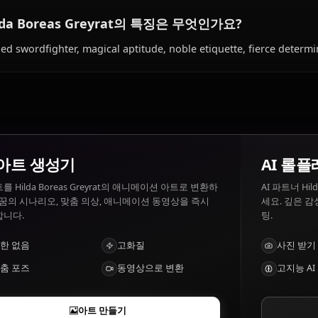
Hilda Boreas Greyrat이(가) 좋아하는 것과
Hilda Boreas Greyrat 좋아하는 것: Strong honorable men, he
those who match her intensity. Hilda Boreas Greyrat 싫
dishonesty, being ignored, anyone threatening those she
Hilda Boreas Greyrat의 특징은 무엇인가요?
Skilled swordfighter, magical aptitude, noble etiquette