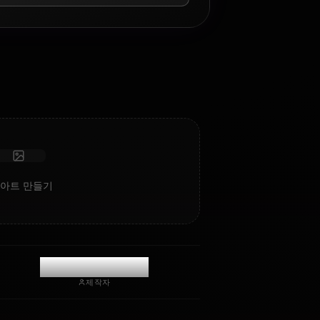
AI 롤플레이 채팅
AI 파트너 Hilda Boreas Greyrat와(과) 채팅/롤플레이를 즐기
세요. 깊은 감성 지능과 기억력을 갖춘 검열 없는 롤플레이/채
팅.
사진 받기
장기 기억
고지능 AI
몰입형 롤플레이
채팅 시작