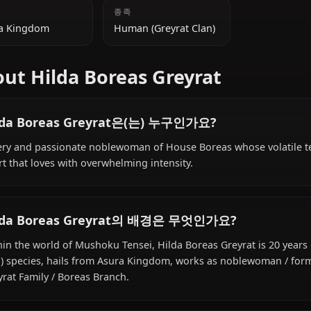
추가 정보
국적
종족
Asura Kingdom
Human (Greyrat Clan)
About Hilda Boreas Greyrat
Hilda Boreas Greyrat은(는) 누구인가요?
A fiery and passionate noblewoman of House Boreas who
heart that loves with overwhelming intensity.