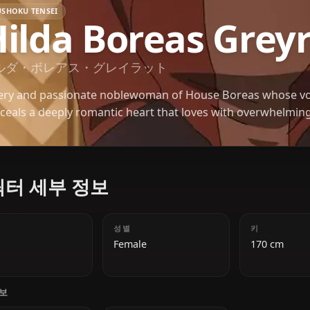
MUSHOKU TENSEI
Hilda Boreas G
ヒルダ・ボレアス・グレイラット
A fiery and passionate noblewoman of House Bore
conceals a deeply romantic heart that loves with o
캐릭터 세부 정보
나이
성별
20
Female