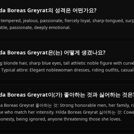
Hilda Boreas Greyrat의 배경은 무엇인가요?
Within the world of Mushoku Tensei, Hilda Boreas Greyra
clan) species, hails from Asura Kingdom, works as noblew
Greyrat Family / Boreas Branch.
Hilda Boreas Greyrat의 성격은 어떤가요?
Hot-tempered, jealous, passionate, fiercely loyal, sharp-
Volatile, passionate, deeply emotional.
Hilda Boreas Greyrat은(는) 어떻게 생겼나요?
Long blonde hair, sharp blue eyes, tall athletic noble fi
Size Typical attire: Elegant noblewoman dresses, riding out