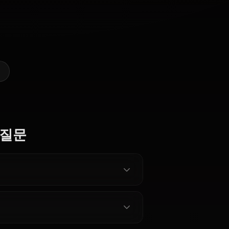
 Greyrat의 AI 아트 만들기
@casualwaifus
제작자
Pursena
Elinalise
Zenith
Adoldia
Dragonroad
Greyrat