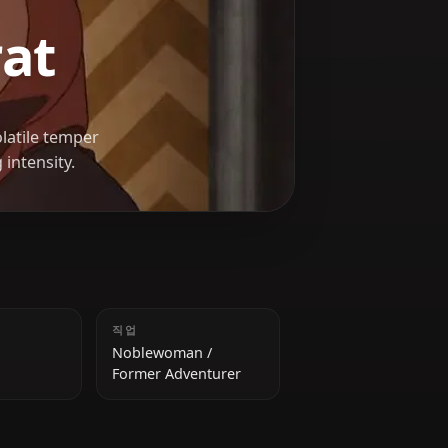
reyrat
as whose volatile temper
verwhelming intensity.
키
직업
170 cm
Noblewoman /