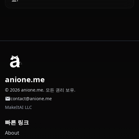
anione.me
© 2026 anione.me. 모든 권리 보유.
contact@anione.me
MakeItAI LLC
빠른 링크
About