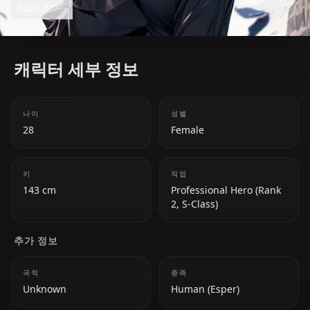
Read more
feared esper and protective older sister.
캐릭터 세부 정보
나이
성별
28
Female
키
직업
143 cm
Professional Hero (Rank
2, S-Class)
추가 정보
국적
종족
Unknown
Human (Esper)