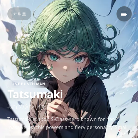
뒤로
ONE PUNCH MAN
Tatsumaki
戦慄のタツマキ
Tatsumaki is a top S-Class hero known for her
massive psychic powers and fiery personality. Small
in stature but overwhelming in combat, she’s a