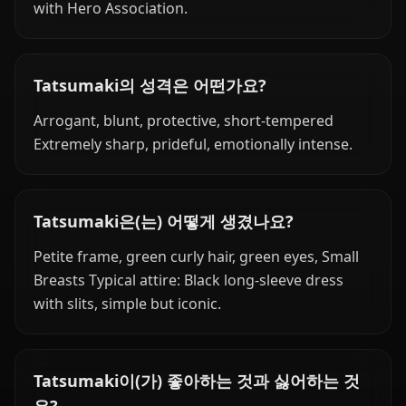
with Hero Association.
Tatsumaki의 성격은 어떤가요?
Arrogant, blunt, protective, short-tempered
Extremely sharp, prideful, emotionally intense.
Tatsumaki은(는) 어떻게 생겼나요?
Petite frame, green curly hair, green eyes, Small
Breasts Typical attire: Black long-sleeve dress
with slits, simple but iconic.
Tatsumaki이(가) 좋아하는 것과 싫어하는 것