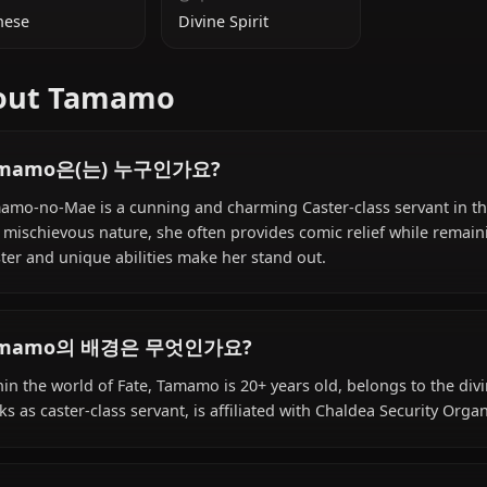
추가 정보
국적
종족
Japanese
Divine Spirit
About Tamamo
Tamamo은(는) 누구인가요?
Tamamo-no-Mae is a cunning and charming Caster-class ser
and mischievous nature, she often provides comic relief 
master and unique abilities make her stand out.