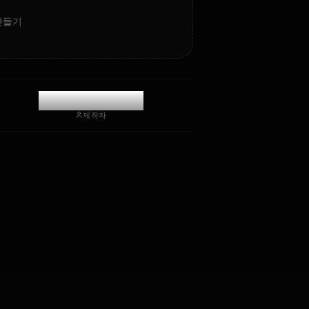
mo의 AI 아트 만들기
@casualwaifus
제작자