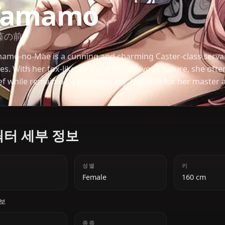
FATE
Tamamo
玉藻の前
Tamamo-no-Mae is a cunning and charming Caster-cl
series. With her fox-like ears and mischievous nat
relief while remaining a powerful ally. Her love fo
abilities make her stand out.
캐릭터 세부 정보
나이
성별
20+
Female