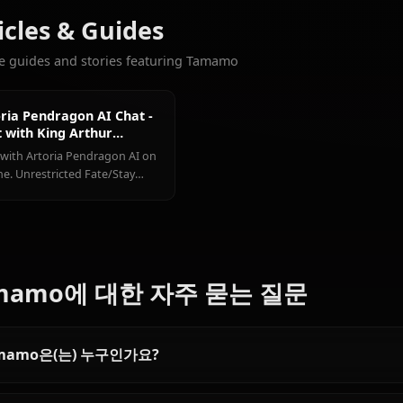
Tohsaka
Artoria
Mash
좋아할 만한 다른 캐릭터
Rin
Pendragon
Kyrielight
Fate 캐릭터 
Articles & Guides
Explore guides and stories featuring Tamamo
Artoria Pendragon AI Chat -