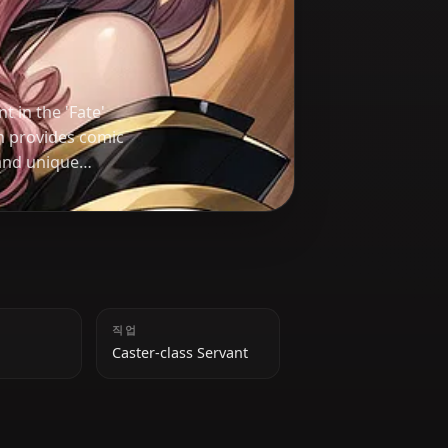
ass servant in the 'Fate'
ure, she often provides comic
r her master and unique
키
직업
160 cm
Caster-class Servant