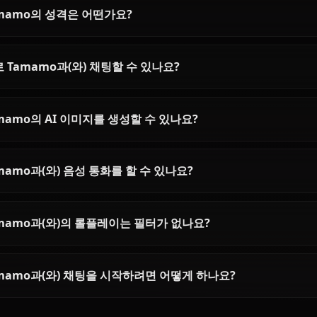
Chat with King Arthur
(Saber) on Anione
Chat with Artoria Pendragon AI on
Anione. Unrestricted Fate/Stay
Night roleplay with the legendary
King of Knights — stoic, noble,
and surprisingly tender. Zero
filters, full character accuracy.
Tamamo에 대한 자주 묻는 질문
Tamamo은(는) 누구인가요?
Tamamo의 성격은 어떤가요?