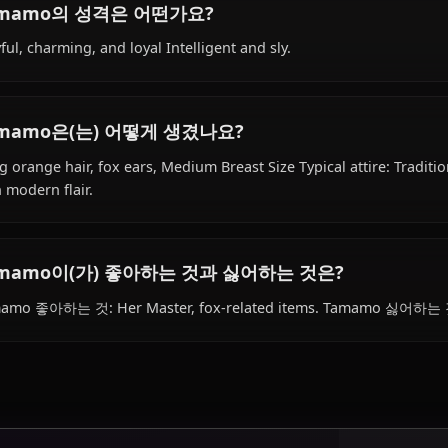
Tamamo의 배경은 무엇인가요?
Within the world of Fate, Tamamo is 20+ years old, belong
works as caster-class servant, is affiliated with Chaldea 
Tamamo의 성격은 어떤가요?
Playful, charming, and loyal Intelligent and sly.
Tamamo은(는) 어떻게 생겼나요?
Long orange hair, fox ears, Medium Breast Size Typical at
with modern flair.