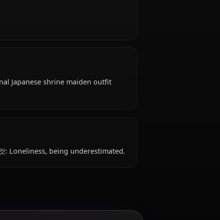
s to the divine spirit species, hails from Japanese,
Security Organization.
tire: Traditional Japanese shrine maiden outfit