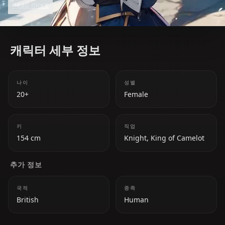
Read more
she wields the holy sword Excalibur to protect her
allies and uphold justice. Her stoic and composed
nature hides a deep sense of responsibility.
캐릭터 세부 정보
나이
성별
20+
Female
키
직업
154 cm
Knight, King of Camelot
추가 정보
국적
종족
British
Human