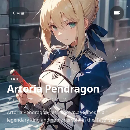
뒤로
FATE
Artoria Pendragon
アルトリア・ペンドラゴン
Artoria Pendragon, also known as Saber, is a
legendary king and noble servant in the 'Fate' series.
Known for her unwavering sense of duty and honor,