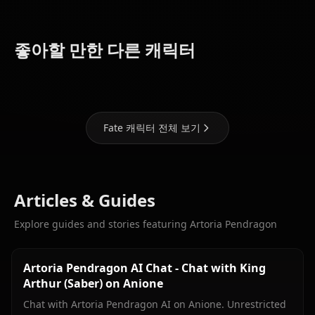
Mash
좋아할 만한 다른 캐릭터
Tohsaka Rin
Kyrielight
Tamamo
Fate 캐릭터 전체 보기
Articles & Guides
Explore guides and stories featuring Artoria Pendragon
Artoria Pendragon AI Chat - Chat with King
Arthur (Saber) on Anione
Chat with Artoria Pendragon AI on Anione. Unrestricted