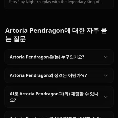
Fate/Stay Night roleplay with the legendary King of
Knights — stoic, noble, and surprisingly tender. Zero
filters, full character accuracy.
Artoria Pendragon에 대한 자주 묻
는 질문
Artoria Pendragon은(는) 누구인가요?
Artoria Pendragon의 성격은 어떤가요?
AI로 Artoria Pendragon과(와) 채팅할 수 있나
요?