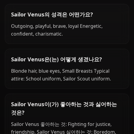
Sailor Venus의 성격은 어떤가요?
Outgoing, playful, brave, loyal Energetic,
confident, charismatic.
Sailor Venus은(는) 어떻게 생겼나요?
Blonde hair, blue eyes, Small Breasts Typical
attire: School uniform, Sailor Scout uniform.
Sailor Venus이(가) 좋아하는 것과 싫어하는
것은?
Sailor Venus 좋아하는 것: Fighting for justice,
friendship. Sailor Venus 싫어하는 것: Boredom,