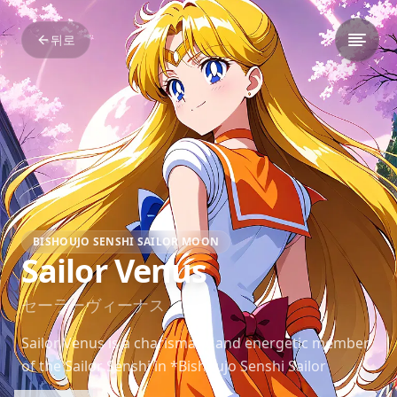
뒤로
BISHOUJO SENSHI SAILOR MOON
Sailor Venus
セーラーヴィーナス
Sailor Venus is a charismatic and energetic member
of the Sailor Senshi in *Bishoujo Senshi Sailor
Moon*, fighting alongside her teammates with her