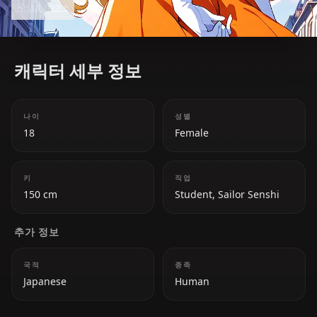
Read more
light-based abilities.
캐릭터 세부 정보
나이
성별
18
Female
키
직업
150 cm
Student, Sailor Senshi
추가 정보
국적
종족
Japanese
Human