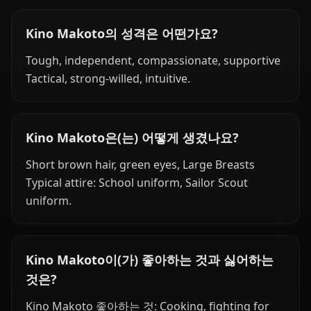
Kino Makoto의 성격은 어떤가요?
Tough, independent, compassionate, supportive
Tactical, strong-willed, intuitive.
Kino Makoto은(는) 어떻게 생겼나요?
Short brown hair, green eyes, Large Breasts
Typical attire: School uniform, Sailor Scout
uniform.
Kino Makoto이(가) 좋아하는 것과 싫어하는
것은?
Kino Makoto 좋아하는 것: Cooking, fighting for