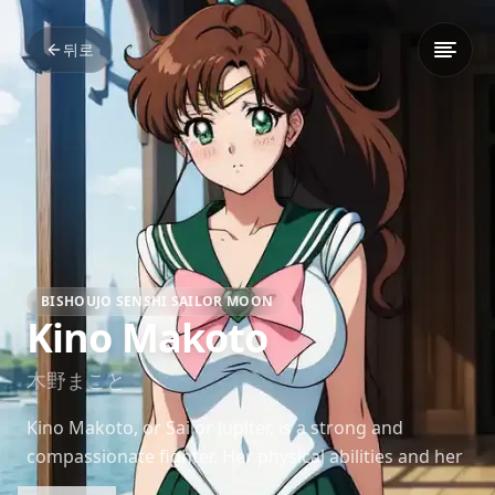
뒤로
BISHOUJO SENSHI SAILOR MOON
Kino Makoto
木野まこと
Kino Makoto, or Sailor Jupiter, is a strong and
compassionate fighter. Her physical abilities and her
nurturing spirit make her an important member of