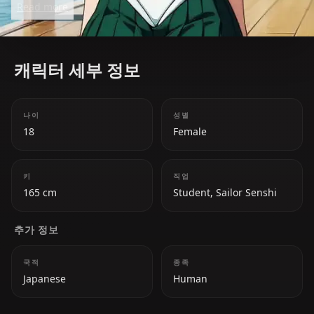
Read more
the Sailor Senshi.
캐릭터 세부 정보
나이
성별
18
Female
키
직업
165 cm
Student, Sailor Senshi
추가 정보
국적
종족
Japanese
Human