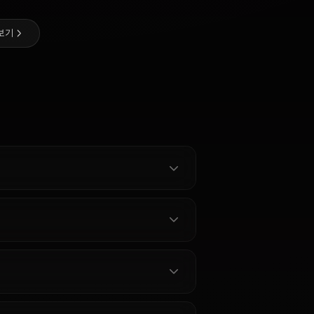
@kanashi
제작자
Ganyu
Hyuuga
(Genshin
Hinata
Nico Robin
Impact)
ament 캐릭터 전체 보기