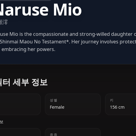
SHINMAI MAOU NO TESTAMENT
Naruse Mio
成瀬澪
Naruse Mio is the compassionate and strong-will
in *Shinmai Maou No Testament*. Her journey invol
and embracing her powers.
캐릭터 세부 정보
나이
성별
18
Female