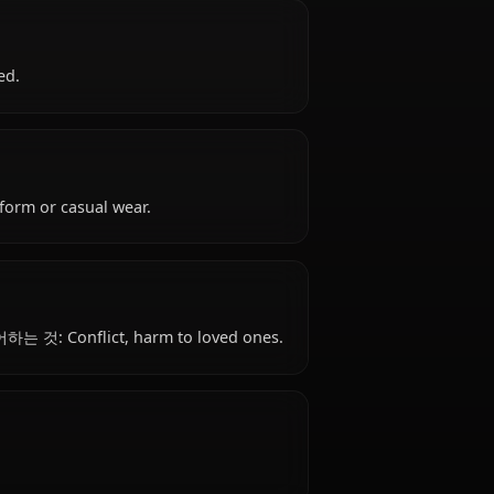
Mio is 18 years old, belongs to the human
ks as high school student, is affiliated with
e, strong-willed.
re: School uniform or casual wear.