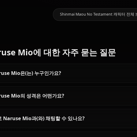
10.3k
채팅
Zero Two
(Darling In
Eula
The
Nami (One
(Genshin
좋아할 만한 다른 캐릭터
Franxx)
Piece)
Impact)
Shinmai Maou No Test