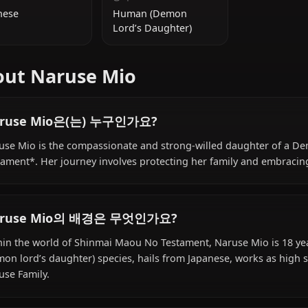
추가 정보
국적
종족
Japanese
Human (Demon
Lord’s Daughter)
About Naruse Mio
Naruse Mio은(는) 누구인가요?
Naruse Mio is the compassionate and strong-willed da
Testament*. Her journey involves protecting her family