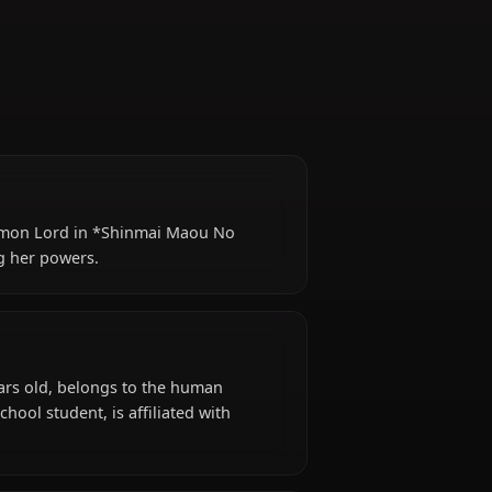
ughter of a Demon Lord in *Shinmai Maou No
 and embracing her powers.