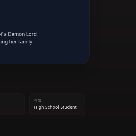
ed daughter of a Demon Lord
ves protecting her family
키
직업
156 cm
High School Student