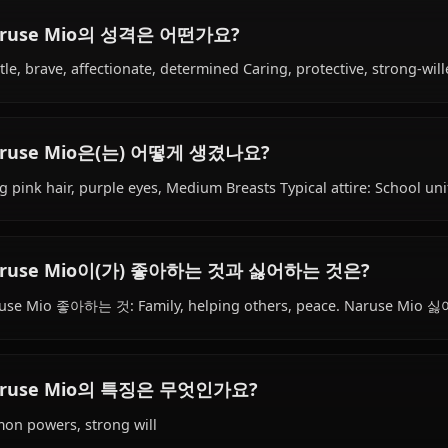
Naruse Mio의 배경은 무엇인가요?
Within the world of Shinmai Maou No Testament, Naruse 
(demon lord’s daughter) species, hails from Japanese, wor
Naruse Family.
Naruse Mio의 성격은 어떤가요?
Gentle, brave, affectionate, determined Caring, protectiv
Naruse Mio은(는) 어떻게 생겼나요?
Long pink hair, purple eyes, Medium Breasts Typical atti