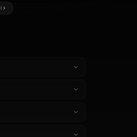
@sara_waifus
제작자
Nejire
Asui Tsuyu
Mirko
Hado
mia 캐릭터 전체 보기