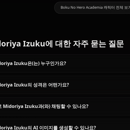
0
채팅
Toga
Uraraka
Yaoyorozu
좋아할 만한 다른 캐릭터
Himiko
Ochaco
Momo
Boku No Hero Acade