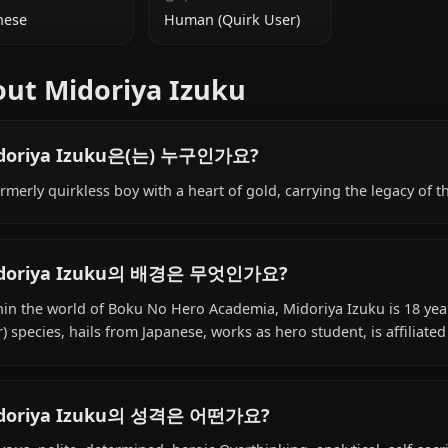
추가 정보
국적
종족
Japanese
Human (Quirk User)
About Midoriya Izuku
Midoriya Izuku은(는) 누구인가요?
A formerly quirkless boy with a heart of gold, carrying t
Midoriya Izuku의 배경은 무엇인가요?
Within the world of Boku No Hero Academia, Midoriya Iz