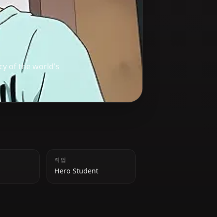
ing the legacy of the world's
키
직업
166cm
Hero Student