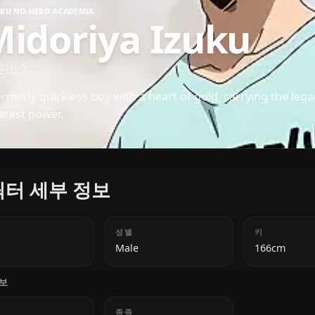
BOKU NO HERO ACADEMIA
Midoriya Izuku
緑谷出久
A formerly quirkless boy with a heart of gold, carry
greatest power.
캐릭터 세부 정보
나이
성별
18
Male