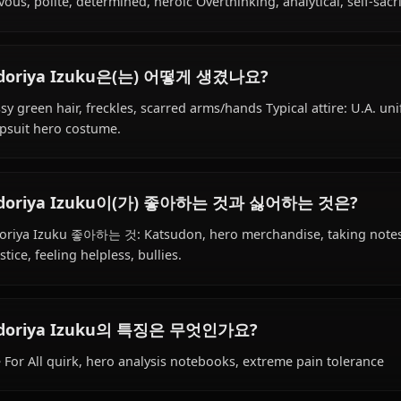
user) species, hails from Japanese, works as hero student,
Midoriya Izuku의 성격은 어떤가요?
Nervous, polite, determined, heroic Overthinking, analytic
Midoriya Izuku은(는) 어떻게 생겼나요?
Messy green hair, freckles, scarred arms/hands Typical a
jumpsuit hero costume.
Midoriya Izuku이(가) 좋아하는 것과 싫어하는
Midoriya Izuku 좋아하는 것: Katsudon, hero merchandise,