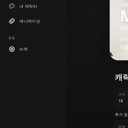
채팅
내 캐릭터
애니메이션
일일
바퀴