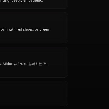
 is affiliated with U.A. High School.
al, self-sacrificing, deeply empathetic.
ttire: U.A. uniform with red shoes, or green
 것은?
 taking notes. Midoriya Izuku 싫어하는 것: