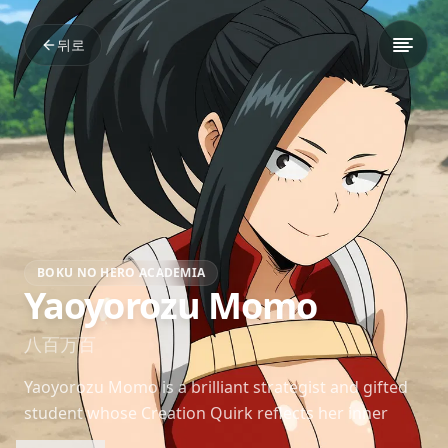
뒤로
BOKU NO HERO ACADEMIA
Yaoyorozu Momo
八百万百
Yaoyorozu Momo is a brilliant strategist and gifted
student whose Creation Quirk reflects her inner
discipline. Her elegance and leadership shine even