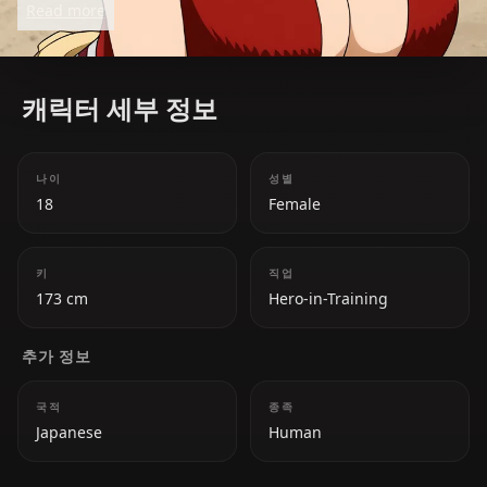
Read more
through self-doubt.
캐릭터 세부 정보
나이
성별
18
Female
키
직업
173 cm
Hero-in-Training
추가 정보
국적
종족
Japanese
Human