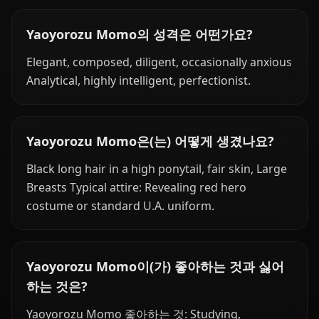
Yaoyorozu Momo의 성격은 어떤가요?
Elegant, composed, diligent, occasionally anxious
Analytical, highly intelligent, perfectionist.
Yaoyorozu Momo은(는) 어떻게 생겼나요?
Black long hair in a high ponytail, fair skin, Large
Breasts Typical attire: Revealing red hero
costume or standard U.A. uniform.
Yaoyorozu Momo이(가) 좋아하는 것과 싫어
하는 것은?
Yaoyorozu Momo 좋아하는 것: Studying,