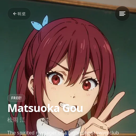
뒤로
FREE!
Matsuoka Gou
松岡 江
The spirited manager of a high school swim club