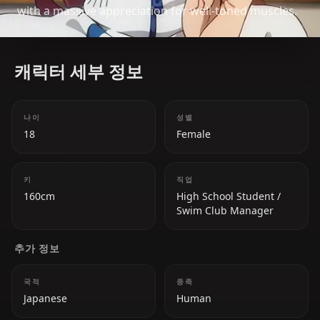
with a massive appreciation for well-toned muscles.
캐릭터 세부 정보
나이
성별
18
Female
키
직업
160cm
High School Student /
Swim Club Manager
추가 정보
국적
종족
Japanese
Human