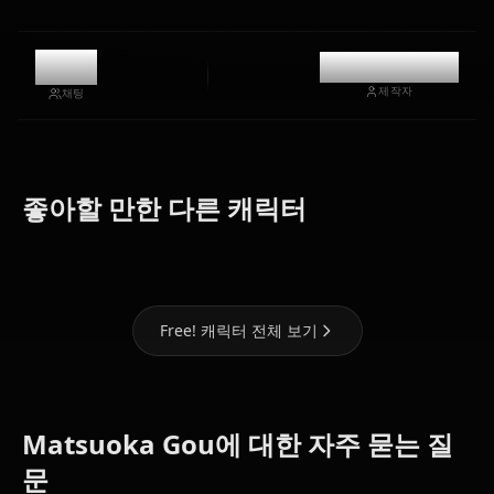
0
@mentaiikoo
제작자
채팅
Zero Two
Eula
(Darling In
Nami (One
(Genshin
좋아할 만한 다른 캐릭터
The Franxx)
Piece)
Impact)
Free! 캐릭터 전체 보기
Matsuoka Gou에 대한 자주 묻는 질
문