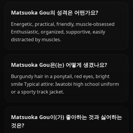
Matsuoka Gou의 성격은 어떤가요?
Energetic, practical, friendly, muscle-obsessed
Enthusiastic, organized, supportive, easily
distracted by muscles.
Matsuoka Gou은(는) 어떻게 생겼나요?
Burgundy hair in a ponytail, red eyes, bright
smile Typical attire: Iwatobi high school uniform
or a sporty track jacket.
Matsuoka Gou이(가) 좋아하는 것과 싫어하는
것은?