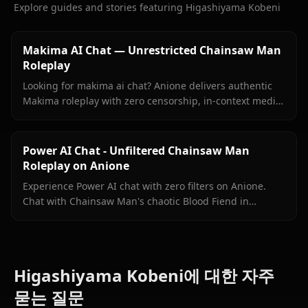
Explore guides and stories featuring Higashiyama Kobeni
Makima AI Chat — Unrestricted Chainsaw Man
Roleplay
Looking for makima ai chat? Anione delivers authentic
Makima roleplay with zero censorship, in-context media,
and persistent memory.
Power AI Chat - Unfiltered Chainsaw Man
Roleplay on Anione
Experience Power AI chat with zero filters on Anione.
Chat with Chainsaw Man's chaotic Blood Fiend in
unrestricted roleplay that stays true to her wild
personality.
Higashiyama Kobeni에 대한 자주
묻는 질문