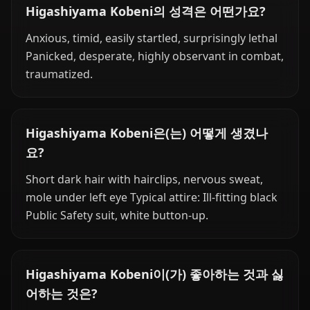
Higashiyama Kobeni의 성격은 어떤가요?
Anxious, timid, easily startled, surprisingly lethal
Panicked, desperate, highly observant in combat,
traumatized.
Higashiyama Kobeni은(는) 어떻게 생겼나
요?
Short dark hair with hairclips, nervous sweat,
mole under left eye Typical attire: Ill-fitting black
Public Safety suit, white button-up.
Higashiyama Kobeni이(가) 좋아하는 것과 싫
어하는 것은?