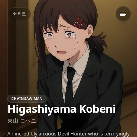
뒤로
CHAINSAW MAN
Higashiyama Kobeni
東山 コベニ
An incredibly anxious Devil Hunter who is terrifyingly