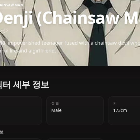
CHAINSAW MAN
Denji (Chains
デンジ
A wild, impoverished teenager fused with a chains
normal life and a girlfriend.
캐릭터 세부 정보
나이
성별
18
Male