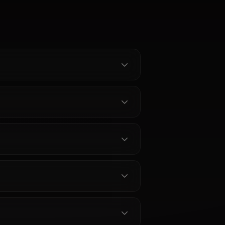
Unfiltered
leplay on
 chat with
e. Chat with
tic Blood
 roleplay that
 personality.