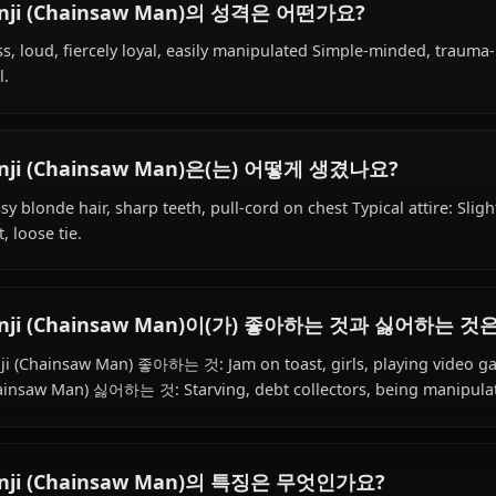
Within the world of Chainsaw Man, Denji (Chainsaw Man) 
hybrid species, hails from Japanese, works as public safet
Division 4.
Denji (Chainsaw Man)의 성격은 어떤가요?
Crass, loud, fiercely loyal, easily manipulated Simple-mi
feral.
Denji (Chainsaw Man)은(는) 어떻게 생겼나요
Messy blonde hair, sharp teeth, pull-cord on chest Typical
shirt, loose tie.