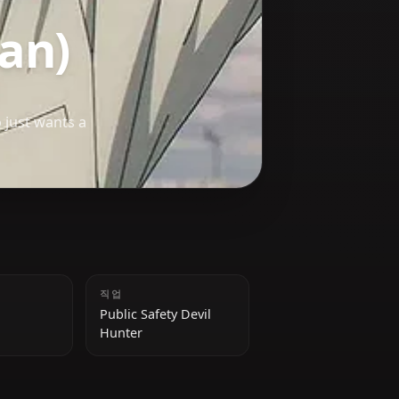
aw Man)
aw devil who just wants a
키
직업
173cm
Public Safety Devil