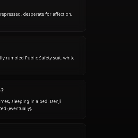
is 18 years old, belongs to the human/devil
y devil hunter, is affiliated with Tokyo Special
nded, trauma-repressed, desperate for affection,
?
 attire: Slightly rumpled Public Safety suit, white