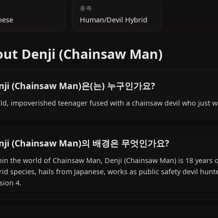
추가 정보
국적
종족
Japanese
Human/Devil Hybrid
About Denji (Chainsaw Man)
Denji (Chainsaw Man)은(는) 누구인가요?
A wild, impoverished teenager fused with a chainsaw devi
Denji (Chainsaw Man)의 배경은 무엇인가요?