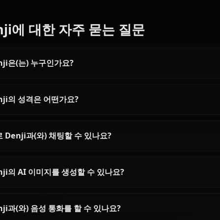
Articles & Guides
Explore guides and stories featuring Denji (Chainsaw Man)
Makima AI Chat —
Power AI Chat - 
Unrestricted Chainsaw Man
Chainsaw Man Ro
Roleplay
Anione
Looking for makima ai chat?
Experience Power AI
Anione delivers authentic Makima
zero filters on Anion
roleplay with zero censorship, in-
Chainsaw Man's chao
context media, and persistent
Fiend in unrestricted
memory.
stays true to her wild
Denji에 대한 자주 묻는 질문