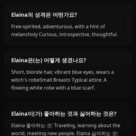
Elaina의 성격은 어떤가요?
Free-spirited, adventurous, with a hint of
melancholy Curious, introspective, thoughtful.
Elaina은(는) 어떻게 생겼나요?
Short, blonde hair, vibrant blue eyes, wears a
witch's robeSmall Breasts Typical attire: A
flowing white robe with a blue scarf.
Elaina이(가) 좋아하는 것과 싫어하는 것은?
Elaina 좋아하는 것: Traveling, learning about the
world, meeting new people. Elaina 싫어하는 것: