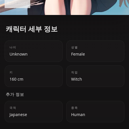
Read more
a sheltered prodigy to a wise traveler is central to
the story.
캐릭터 세부 정보
나이
성별
Unknown
Female
키
직업
160 cm
Witch
추가 정보
국적
종족
Japanese
Human