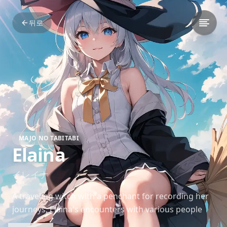
뒤로
MAJO NO TABITABI
Elaina
イレイナ
A traveling witch with a penchant for recording her
journeys, Elaina's encounters with various people
and cultures shape her worldview. Her growth from