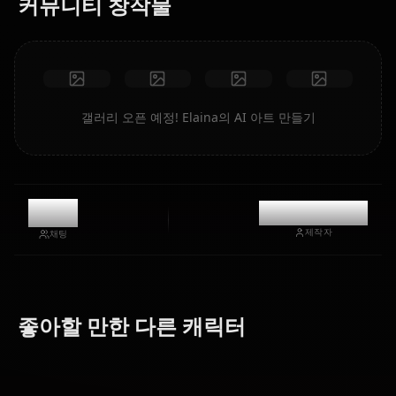
커뮤니티 창작물
갤러리 오픈 예정! Elaina의 AI 아트 만들기
4.7k
@kinayymon
제작자
채팅
Zero Two
Eula
(Darling In
Nami (One
(Genshin
좋아할 만한 다른 캐릭터
The Franxx)
Piece)
Impact)