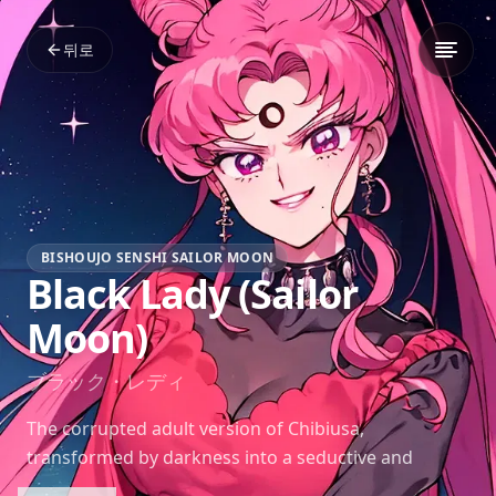
뒤로
BISHOUJO SENSHI SAILOR MOON
Black Lady (Sailor
Moon)
ブラック・レディ
The corrupted adult version of Chibiusa,
transformed by darkness into a seductive and
dangerous villain.