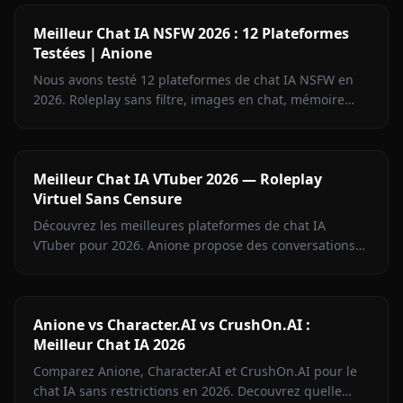
Meilleur Chat IA NSFW 2026 : 12 Plateformes
Testées | Anione
Nous avons testé 12 plateformes de chat IA NSFW en
2026. Roleplay sans filtre, images en chat, mémoire
persistante — et celles à éviter. Mai 2026.
Meilleur Chat IA VTuber 2026 — Roleplay
Virtuel Sans Censure
Découvrez les meilleures plateformes de chat IA
VTuber pour 2026. Anione propose des conversations
sans censure avec les talents Hololive.
Anione vs Character.AI vs CrushOn.AI :
Meilleur Chat IA 2026
Comparez Anione, Character.AI et CrushOn.AI pour le
chat IA sans restrictions en 2026. Decouvrez quelle