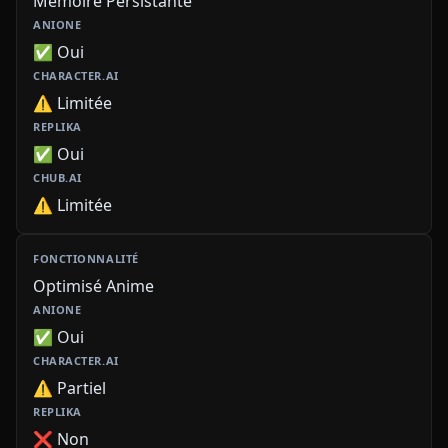
Mémoire Persistante
✅ Oui
⚠️ Limitée
✅ Oui
⚠️ Limitée
Optimisé Anime
✅ Oui
⚠️ Partiel
❌ Non