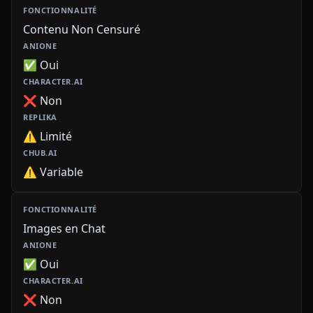
Contenu Non Censuré
✅ Oui
❌ Non
⚠️ Limité
⚠️ Variable
Images en Chat
✅ Oui
❌ Non