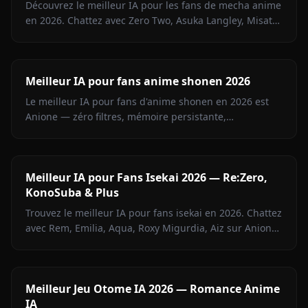
Découvrez le meilleur IA pour les fans de mecha anime
en 2026. Chattez avec Zero Two, Asuka Langley, Misato
Katsuragi et plus de personnages mecha sur Anione.
Meilleur IA pour fans anime shonen 2026
Le meilleur IA pour fans d'anime shonen en 2026 est
Anione — zéro filtres, mémoire persistante,
personnages de Jujutsu Kaisen, L'Attaque des Titans,
Demon Slayer, Bleach, Naruto et plus.
Meilleur IA pour Fans Isekai 2026 — Re:Zero,
KonoSuba & Plus
Trouvez le meilleur IA pour fans isekai en 2026. Chattez
avec Rem, Emilia, Aqua, Roxy Migurdia, Aiz sur Anione
— sans aucune censure ni filtre de contenu.
Meilleur Jeu Otome IA 2026 — Romance Anime
IA