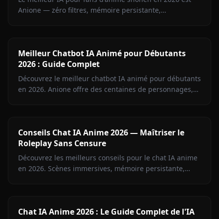
Anione — zéro filtres, mémoire persistante,
personnages de Jujutsu Kaisen, L'Attaque des Titans,
Demon Slayer, Bleach, Naruto et plus.
Meilleur Chatbot IA Animé pour Débutants
2026 : Guide Complet
Découvrez le meilleur chatbot IA animé pour débutants
en 2026. Anione offre des centaines de personnages,
une mémoire persistante et des médias en contexte —
sans configuration technique.
Conseils Chat IA Anime 2026 — Maîtriser le
Roleplay Sans Censure
Découvrez les meilleurs conseils pour le chat IA anime
en 2026. Scènes immersives, mémoire persistante,
images en contexte et roleplay sans limites sur Anione.
Chat IA Anime 2026 : Le Guide Complet de l'IA