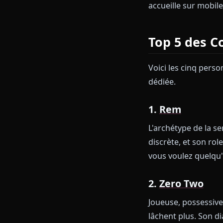
plusieurs scé
Personnali
Chaque person
ajouter backs
synchronisées
accueille sur 
Top 5 d
Voici les cin
dédiée.
1.
Rem