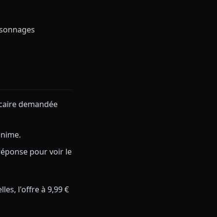
 pour le roleplay slice-of-life et
lles avec une finesse
ction farouche avec une douceur
n vraie énergie de couple entre
e vingt personnages