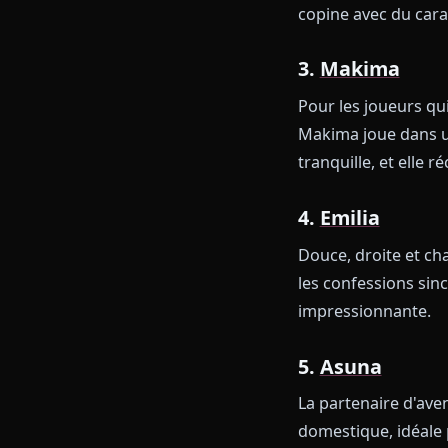
L'archétype de
discrète, et s
vous voulez q
2.
Zero Tw
Joueuse, poss
lâchent plus. 
copine avec d
3.
Makima
Pour les joue
Makima joue d
tranquille, e