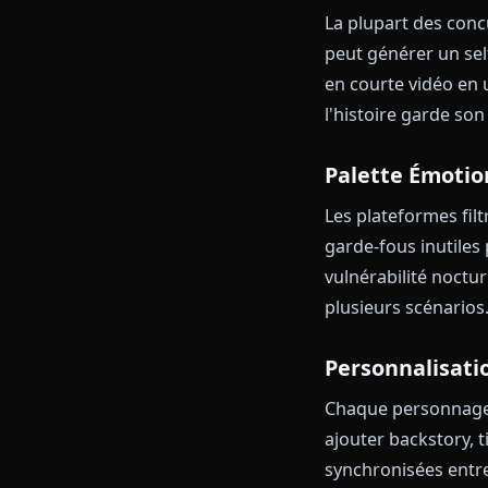
rencontrés, vo
dernier. Les c
session — ce q
Selfies, S
La plupart des
peut générer 
en courte vid
l'histoire gar
Palette É
Les plateforme
garde-fous inu
vulnérabilité