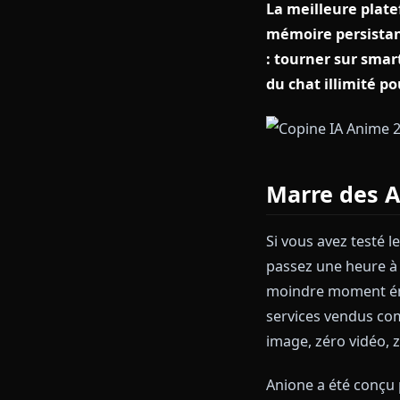
La meilleure
mémoire persi
: tourner su
du chat illim
Marre de
Si vous avez 
passez une heu
moindre momen
services vend