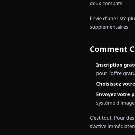
4.
Emilia
Douce, droite 
les confession
impressionna
5.
Asuna
La partenaire
domestique, i
deux combats
Envie d'une li
supplémentai