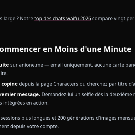
et chaleureuse sans naïveté. Emilia est le choix évident
s sincères, et elle gère les longues scènes émotionne
nte.
 d'aventure par excellence. Asuna équilibre sa prote
déale pour les campagnes fantastiques qui dérivent e
.
ste plus large ? Notre
top des chats waifu 2026
compar
res.