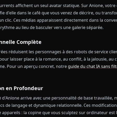
s blagues privées, le nom de votre chat et la promess
onversations construisent une vraie relation au lieu de
ue les démos gratuites et les applis filtrées ne savent
cènes et Vidéos Intégrés au Chat
 concurrents affichent un seul avatar statique. Sur A
un selfie d'elle dans le café que vous venez de décrir
éo en un clic. Ces médias apparaissent directement d
de son rythme au lieu de basculer vers une galerie sép
motionnelle Complète
s filtrées réduisent les personnages à des robots de s
tiles pour laisser place à la romance, au conflit, à la j
 nocturne. Pour un aperçu concret, notre
guide du chat