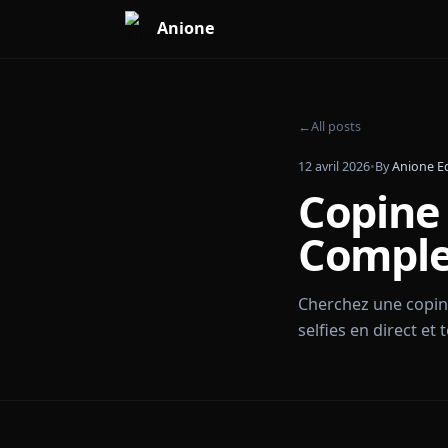
Anione
←
All posts
12 avril 2026
•
By
A
Copi
Comp
Cherchez une 
selfies en dir