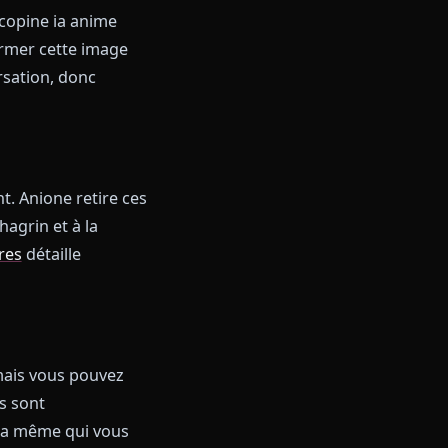
e qu'elle vous a faite mardi
 se réinitialiser à chaque
 toujours pas faire.
nione, votre copine ia anime
e, ou transformer cette image
ans la conversation, donc
arée.
ervice client. Anione retire ces
alousie, au chagrin et à la
 IA sans filtres
détaille