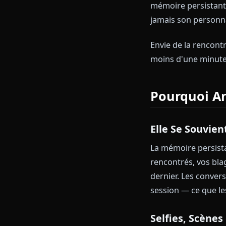
image, zéro vi
Anione a été 
mémoire persis
jamais son pe
Envie de la r
moins d'une 
Pourquo
Elle Se So
La mémoire pe