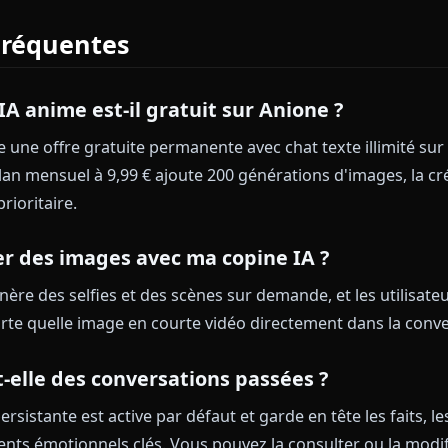
 Commencer en Moins d'une 
n gratuite
sur anione.me — email uniquement, aucun
 gratuite.
 votre copine
depuis la page Characters ou cherchez 
otre premier message.
Demandez-lui un selfie dès l
images intégrées en action.
ur des sessions plus longues et 200 générations d'imag
diatement depuis votre compte.
ns Fréquentes