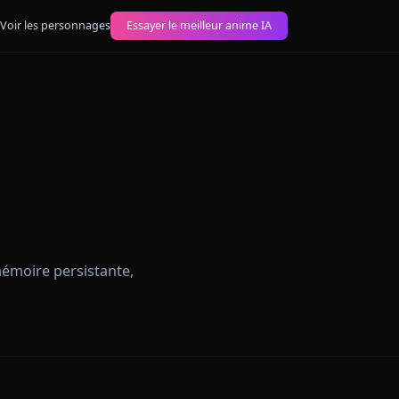
images anime IA
Voir les personnages
Essayer le meilleur anime IA
Guide
ns filtres, mémoire persistante,