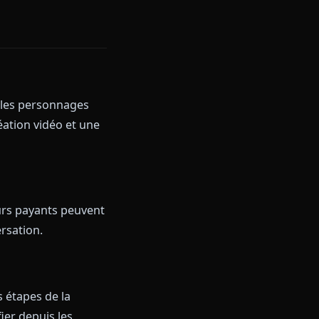
Minute
e carte bancaire demandée
par titre d'anime.
a deuxième réponse pour voir le
es mensuelles, l'offre à 9,99 €