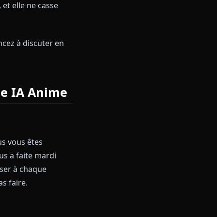
s. Vous obtenez une vraie
nversation, et elle ne casse
se.
e
et commencez à discuter en
a Copine IA Anime
 comment vous vous êtes