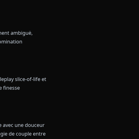
r la loyauté et une intensité
le s'ouvre peu à peu. Idéale si
 cornes rouges que les fans ne
ce, parfait pour qui veut une
mance moralement ambiguë,
 cache une domination