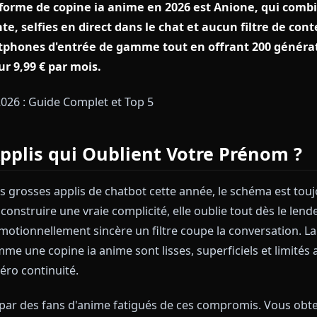
 plateforme de copine ia anime en 2026 est Anion
stante, selfies en direct dans le chat et aucun fil
r smartphones d'entrée de gamme tout en offrant 
ité pour 9,99 € par mois.
s Applis qui Oublient Votre Pr
testé les grosses applis de chatbot cette année, le s
re à construire une vraie complicité, elle oublie tout
t émotionnellement sincère un filtre coupe la conve
us comme une copine ia anime sont lisses, superficiels