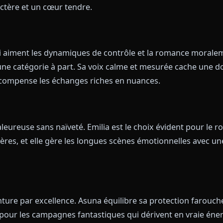
 la servante dévouée, traité avec finesse. Rem mise su
on roleplay brille dans les arcs émotionnels lents où el
uelqu'un qui s'inquiète sincèrement pour vous.
o
essive, imprévisible — Zero Two est la partenaire aux
Son dialogue penche vers le flirt assumé et la confian
u caractère et un cœur tendre.
urs qui aiment les dynamiques de contrôle et la ro
ans une catégorie à part. Sa voix calme et mesurée
t elle récompense les échanges riches en nuances.