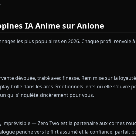
narios.
sation en Profondeur
nage d'Anione arrive avec une personnalité de base 
tory, tics de langage et dynamique relationnelle. Ces 
 entre appareils : la copine que vous sculptez sur or
mobile.
es Copines IA Anime sur Anione
q personnages les plus populaires en 2026. Chaque prof