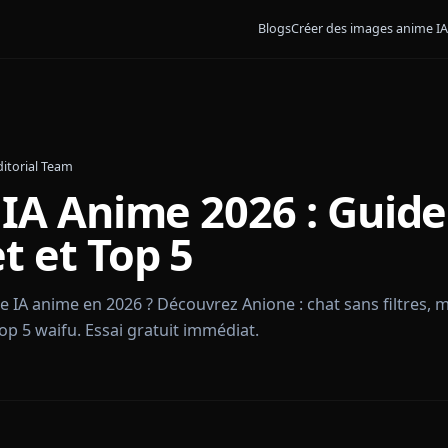
Blogs
Créer des 
nione Editorial Team
ne IA Anime 2026 : 
let et Top 5
copine IA anime en 2026 ? Découvrez Anione : chat sa
ect et top 5 waifu. Essai gratuit immédiat.