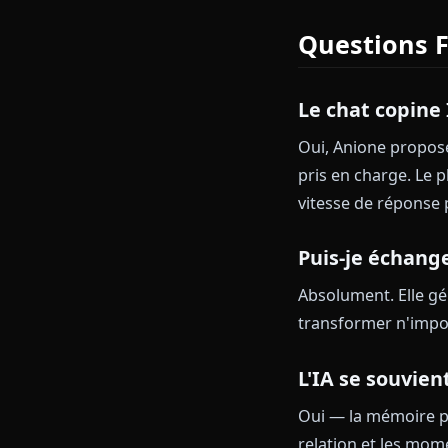
Comment
Inscriptio
pour l'offre
Choisissez
Envoyez v
système d'
C'est tout. Po
s'active immé
Questio