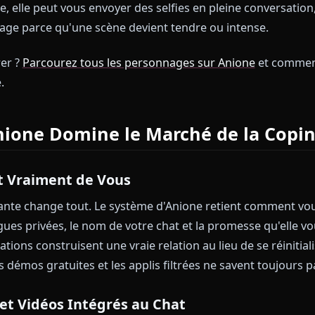
déo, zéro continuité.
conçu par des fans d'anime fatigués de ces compromi
tante, elle peut vous envoyer des selfies en pleine co
rsonnage parce qu'une scène devient tendre ou inten
encontrer ?
Parcourez tous les personnages sur Anion
minute.
i Anione Domine le Marché de l
uvient Vraiment de Vous
rsistante change tout. Le système d'Anione retient