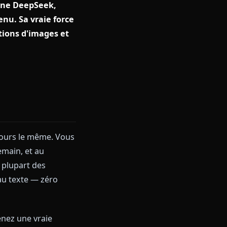
e, qui combine DeepSeek,
tre de contenu. Sa vraie force
200 générations d'images et
énom ?
chéma est toujours le même. Vous
 dès le lendemain, et au
rsation. La plupart des
 et limités au texte — zéro