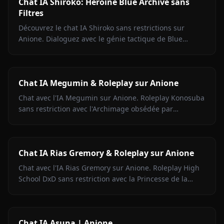
Chat IA Shiroko: Héroïne Blue Archive sans
Filtres
Découvrez le chat IA Shiroko sans restrictions sur
Anione. Dialoguez avec le génie tactique de Blue
Archive en roleplay sans filtre avec médias contextuels.
Chat IA Megumin & Roleplay sur Anione
Chat avec l'IA Megumin sur Anione. Roleplay Konosuba
sans restriction avec l'Archimage obsédée par
Explosion. Zéro filtres, pleine énergie chaotique.
Chat IA Rias Gremory & Roleplay sur Anione
Chat avec l'IA Rias Gremory sur Anione. Roleplay High
School DxD sans restriction avec la Princesse de la
Ruine aux cheveux cramoisis. Zéro filtres, fidélité totale.
Chat IA Asuna | Anione