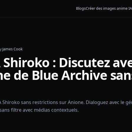
Blogs
Créer des 
r 2026
•
By
James Cook
IA Shiroko : Discute
oïne de Blue Archiv
es
hat IA Shiroko sans restrictions sur Anione. Dialogue
eplay sans filtre avec médias contextuels.