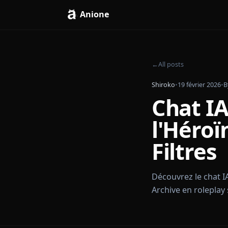
Anione
←
All posts
Shiroko
•
19 févrie
Chat 
l'Hér
Filtr
Découvrez le c
Archive en rol