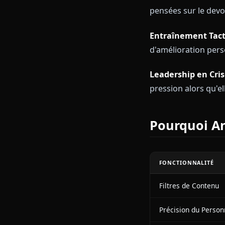
Leadershi
Esprit Str
Scénario
Session de Pl
Shiroko analys
Conversation
pensées sur le
Entraînemen
d'amélioration