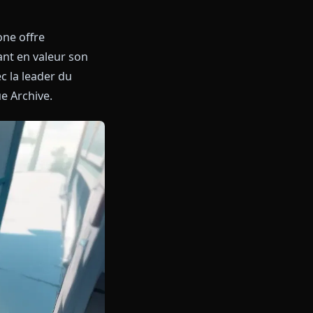
tique ?
Anione offre
riction mettant en valeur son
Discutez avec la leader du
nent de Blue Archive.