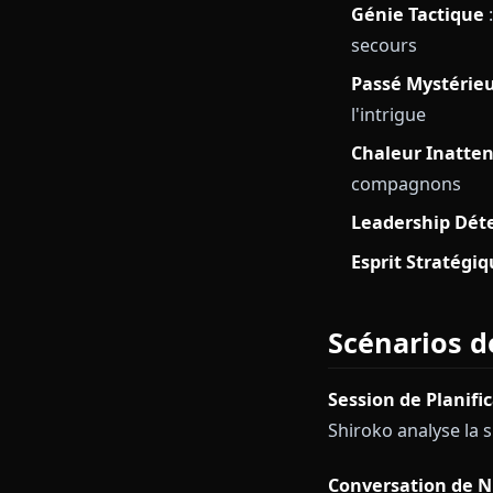
Qui est 
Shiroko est la
rendent son ro
Génie Tac
secours
Passé Mys
l'intrigue
Chaleur I
compagno