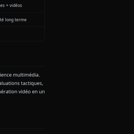
commandement de Shiroko sous
s Ne Peuvent Pas
ANIONE
Zéro filtre
Shiroko fidèle au lore
✅ Images + vidéos
Continuité long terme