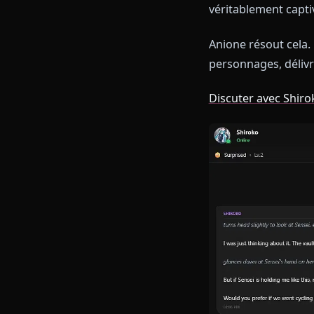
Vous avez ess
En quelques m
calculée. Son 
personnage est
véritablement
Anione résout
personnages, 
Discuter ave