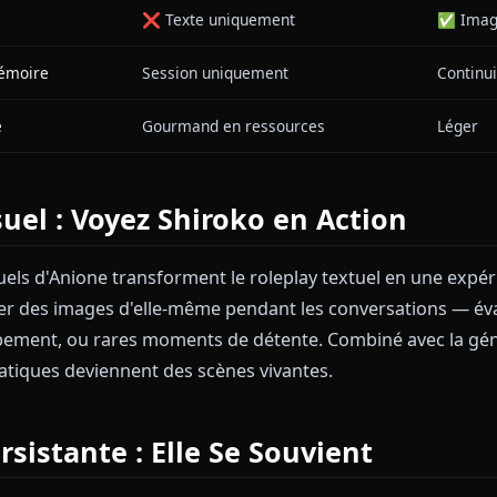
n Crise
Une situation a mal tourné. Vivez le calme 
 qu'elle s'adapte et surmonte.
i Anione Offre Ce que les Autre
ITÉ
PLATEFORMES GRAND PUBLIC
ntenu
Restrictions lourdes
 Personnage
Réponses génériques
xtuels
❌ Texte uniquement
de la Mémoire
Session uniquement