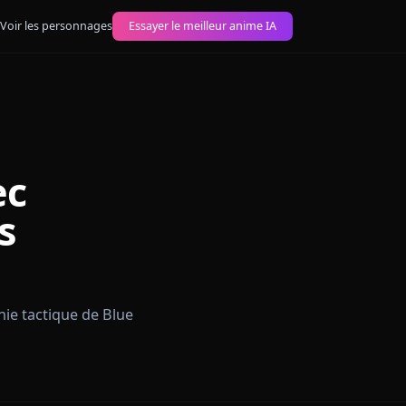
images anime IA
Voir les personnages
Essayer le meilleur anime IA
z avec
e sans
z avec le génie tactique de Blue