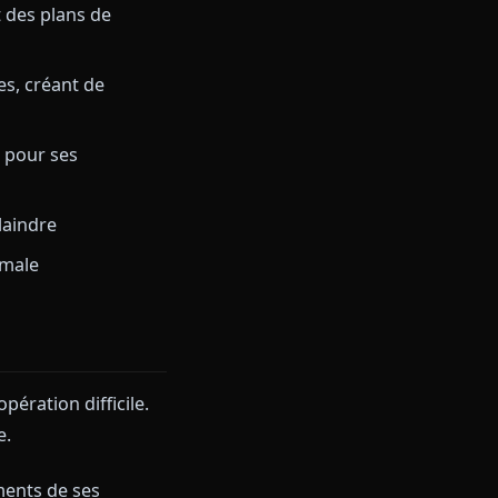
ue Archive. Les traits clés qui
n calculée et des plans de
ement obscures, créant de
n authentique pour ses