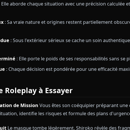
Shiroko ?
 leader du Comité des Contre-mesures à Schale dans Bl
leplay captivant :
tique
: Elle aborde chaque situation avec une précisio
térieux
: Sa vraie nature et origines restent partiell
nattendue
: Sous l'extérieur sérieux se cache un soi
ns