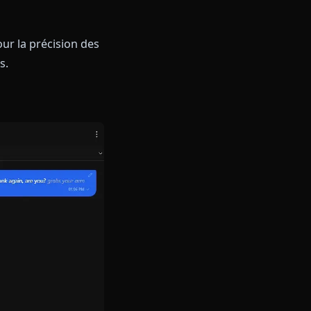
r des personnages Blue Archive.
Shiroko manque de sa précision
 subtile qui définit son
 est méthodique, mystérieuse et
 optimisé pour la précision des
 corporatives.