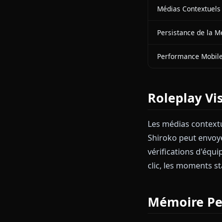
Leadership e
pression alors
Pourquo
FONCTIONNAL
Filtres de Co
Précision du
Médias Conte
Persistance 