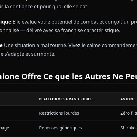
p Déterminé
: Elle porte le poids de ses responsabili
atégique
: Chaque décision est pondérée pour une eff
s de Roleplay à Essayer
anification de Mission
Vous êtes son coéquipier prép
e la situation, identifie les risques et formule des pl
 de Nuit
Le masque tombe légèrement. Shiroko révèl
 devoir, la confiance et pour quoi elle se bat.
t Tactique
Elle évalue votre potentiel de combat et
 personnalisé — délivré avec sa franchise caractérist