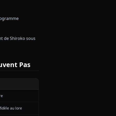
tés sans se plaindre
icacité maximale
arant une opération difficile.
ans d'urgence.
e des fragments de ses
 conçoit un programme
ique.