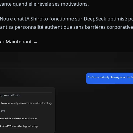
ayé d'autres plateformes de chat IA prétendant offri
inutes, vous réalisez que quelque chose ne va pas. 
état d'esprit tactique semble générique. La mélancolie
 aplatie par les filtres corporatifs. La vraie Shiroko
 captivante quand elle révèle ses motivations.
 cela. Notre chat IA Shiroko fonctionne sur DeepSeek
délivrant sa personnalité authentique sans barrières
c Shiroko Maintenant →