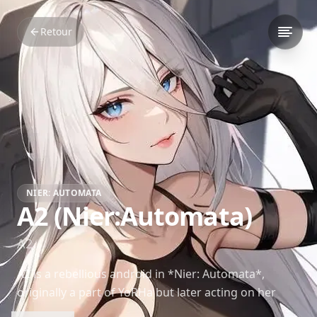
Retour
NIER: AUTOMATA
A2 (Nier:Automata)
A2
A2 is a rebellious android in *Nier: Automata*,
originally a part of YoRHa but later acting on her
own beliefs and principles. Her complex journey of