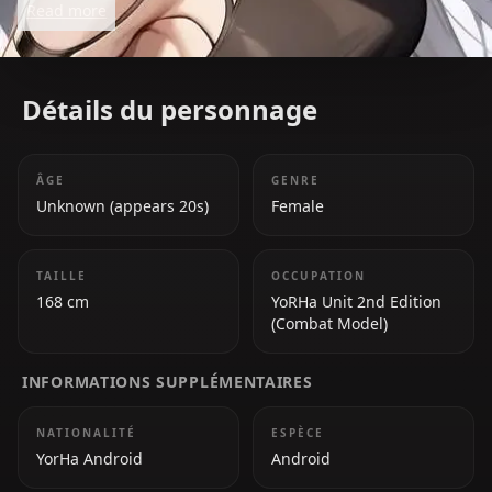
Read more
redemption is a key element of the game's narrative.
Détails du personnage
ÂGE
GENRE
Unknown (appears 20s)
Female
TAILLE
OCCUPATION
168 cm
YoRHa Unit 2nd Edition
(Combat Model)
INFORMATIONS SUPPLÉMENTAIRES
NATIONALITÉ
ESPÈCE
YorHa Android
Android