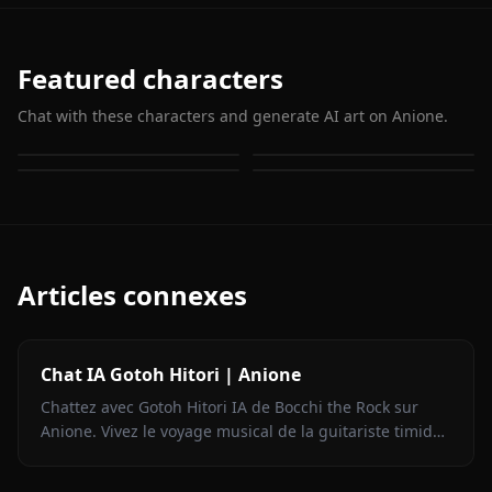
Featured characters
Chat with these characters and generate AI art on Anione.
Megumin
Aqua (Konosuba)
Darkness (Konosuba)
Wiz
Articles connexes
Chat IA Gotoh Hitori | Anione
Chattez avec Gotoh Hitori IA de Bocchi the Rock sur
Anione. Vivez le voyage musical de la guitariste timide
sans filtres de contenu.