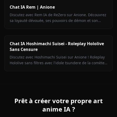
Chat IA Rem | Anione
Discutez avec Rem IA de ReZero sur Anione. Découvrez
sa loyauté dévouée, ses pouvoirs de démon et son
amour inébranlable dans des conversations sans
restriction.
Chat IA Hoshimachi Suisei - Roleplay Hololive
Sans Censure
Discutez avec Hoshimachi Suisei sur Anione ! Roleplay
Hololive sans filtres avec l'idole tsundere de la comète.
Répliques mordantes, chant, zéro censure.
Prêt à créer votre propre art
anime IA ?