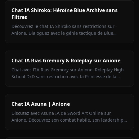
Chat IA Shiroko: Héroïne Blue Archive sans
Filtres
Découvrez le chat IA Shiroko sans restrictions sur
Anione. Dialoguez avec le génie tactique de Blue
Archive en roleplay sans filtre avec médias contextuels.
Chat IA Rias Gremory & Roleplay sur Anione
Chat avec l'IA Rias Gremory sur Anione. Roleplay High
School DxD sans restriction avec la Princesse de la
Ruine aux cheveux cramoisis. Zéro filtres, fidélité totale.
Chat IA Asuna | Anione
Discutez avec Asuna IA de Sword Art Online sur
Anione. Découvrez son combat habile, son leadership
et son partenariat dévoué dans des conversations sans
restriction.