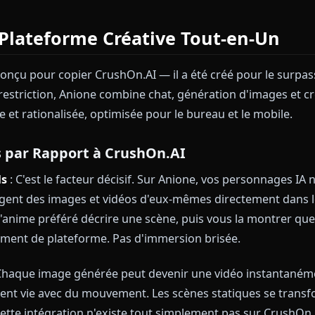
ns de mémoire
: Des fenêtres de contexte plus court
nération vidéo
: Images statiques uniquement — auc
ce mobile
: Une utilisation lourde des ressources le 
sateurs qui veulent uniquement un chat textuel basique
herche une suite créative complète bute rapidement su
 La Plateforme Créative Tout-e
s été conçu pour copier CrushOn.AI — il a été créé pou
 sans restriction, Anione combine chat, génération d'