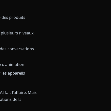
e contenu agressifs.
 bots créés par la communauté
sements de contenu
 et partageant des personnages
istent comme des produits
ées derrière plusieurs niveaux