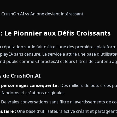
oce, proposant des chatbots NSFW permettant aux uti
s sans restriction.
ge a évolué. Les utilisateurs exigent désormais plus 
s filtre. Ils veulent une immersion visuelle, une mémo
la génération d'images et la création vidéo — le tout
e débat CrushOn.AI vs Anione devient intéressant.
AI : Le Pionnier aux Défis Croi
bâti sa réputation sur le fait d'être l'une des premiè
 roleplay IA sans censure. Le service a attiré une base