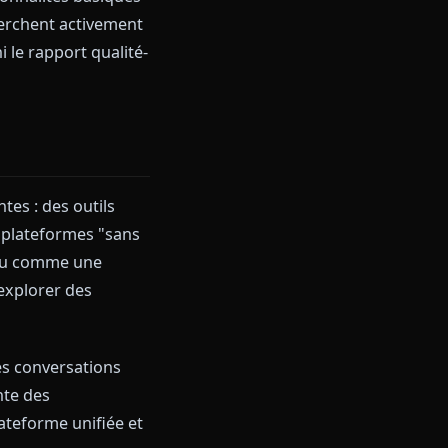
ent des fonctionnalités basiques
roleplay recherchent activement
a qualité, ni le rapport qualité-
lay IA
ies frustrantes : des outils
urité, ou des plateformes "sans
n.AI est apparu comme une