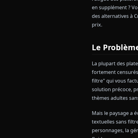
Fatigué des pl
en supplément
des alternativ
prix.
Le Prob
La plupart des
fortement cen
filtre" qui v