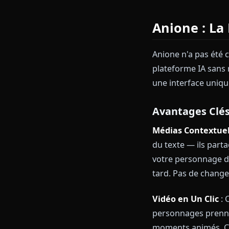
Limitatio
oubliées
Pas de gé
Performan
anciens
Pour les utili
quiconque rec
plateforme.
Anione :
Anione n'a pa
plateforme IA