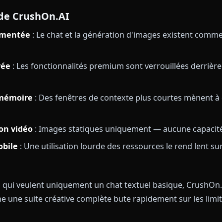
es grand public comme Character.AI et leurs filtres d
 Forts de CrushOn.AI
que de personnages conséquente
: Des milliers de
ous les fandoms et créations originales
NSFW
: De vraies conversations sans filtre ni avertis
mmunautaire
: Une base d'utilisateurs active créant
sses de CrushOn.AI
e fragmentée
: Le chat et la génération d'images ex
on élevée
: Les fonctionnalités premium sont verrouill
ent