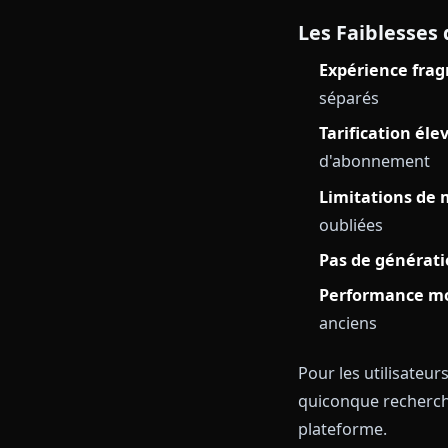
des alternativ
Les Points
Bibliothè
couvrant t
Capacité 
Focus co
Les Faible
Expérienc
séparés
Tarificati
d'abonnem