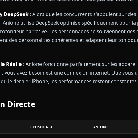
unique et rationalisée, optimisée pour le bureau et le
 Clés par Rapport à CrushOn.AI
extuels
: C'est le facteur décisif. Sur Anione, vos pe
s partagent des images et vidéos d'eux-mêmes direct
age d'anime préféré décrire une scène, puis vous la 
changement de plateforme. Pas d'immersion brisée.
Clic
: Chaque image générée peut devenir une vidéo i
rennent vie avec du mouvement. Les scènes statiqu
s. Cette intégration n'existe tout simplement pas s
oleplay DeepSeek
: Alors que les concurrents s'appu
iques, Anione utilise DeepSeek optimisé spécifiqueme