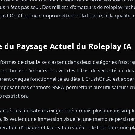
ateformes d'IA qui filtrent votre créativité ou factur
 ? Vous n'êtes pas seul. Des milliers d'amateurs de 
es à CrushOn.AI qui ne compromettent ni la liberté, ni l
lème du Paysage Actuel du Rolep
 plateformes de chat IA se classent dans deux catégor
surés qui brisent l'immersion avec des filtres de séc
ous facturent chaque fonctionnalité au détail. CrushO