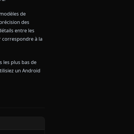
 mobile.
rsonnages IA n'envoient pas que
ement dans le chat. Imaginez
montrer quelques instants plus
nstantanément. Les portraits de
es se transforment en
ur CrushOn.AI.
ient sur des modèles de
nt pour la précision des