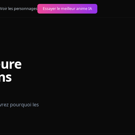
images anime IA
Voir les personnages
Essayer le meilleur anime IA
eilleure
IA sans
 2026. Découvrez pourquoi les