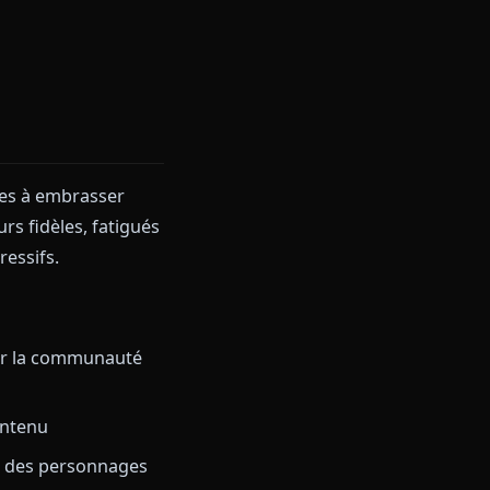
lisateurs d'explorer des
que de simples conversations
ire persistante des
 dans une plateforme unifiée et
ssants
res plateformes à embrasser
 d'utilisateurs fidèles, fatigués