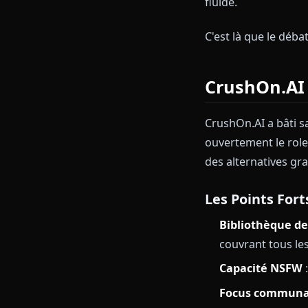
solution préc
thèmes adulte
Mais le paysa
textuelles san
personnages, 
fluide.
C'est là que l
CrushOn.
CrushOn.AI a 
ouvertement le