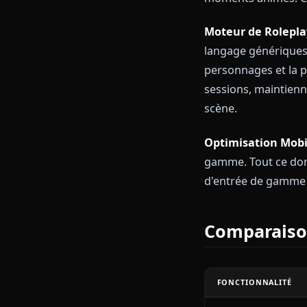
une interface 
Avantages
Médias Cont
du texte — il
votre personn
tard. Pas de 
Vidéo en Un 
personnages p
moments animé
Moteur de R
langage génér