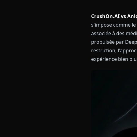
CrushOn.AI vs
s'impose comme
associée à des
propulsée par
restriction, 
expérience bi