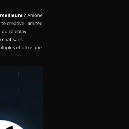
ltre est la meilleure ?
Anione
t une liberté créative illimitée
 la précision du roleplay
 l'espace du chat sans
nnements multiples et offre une