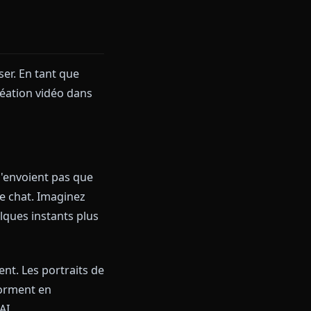
es mènent à des conversations
une capacité d'animation
rend lent sur les appareils
, CrushOn.AI fait l'affaire. Mais
r les limitations de la
n-Un
r le surpasser. En tant que
images et création vidéo dans