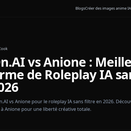
Blogs
Créer des 
James Cook
On.AI vs Anione : M
eforme de Roleplay 
e 2026
ushOn.AI vs Anione pour le roleplay IA sans filtre en
assent à Anione pour une liberté créative totale.