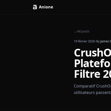
Anione
←
All posts
19 février 2026
•
By
Crush
Plat
Filtr
Comparatif Cr
utilisateurs p