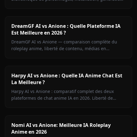
d'images, mémoire et tarifs. Trouvez la plateforme qu'il
vous faut.
DreamGF AI vs Anione : Quelle Plateforme IA
Est Meilleure en 2026 ?
DreamGF AI vs Anione — comparaison complète du
roleplay anime, liberté de contenu, médias en
contexte, mémoire et tarifs. Pourquoi Anione gagne
pour les fans d'anime en 2026.
Harpy AI vs Anione : Quelle IA Anime Chat Est
La Meilleure ?
Harpy AI vs Anione : comparatif complet des deux
plateformes de chat anime IA en 2026. Liberté de
contenu, mémoire, génération d'images, tarifs — tout
ce qu'il faut savoir.
Nomi AI vs Anione: Meilleure IA Roleplay
Anime en 2026