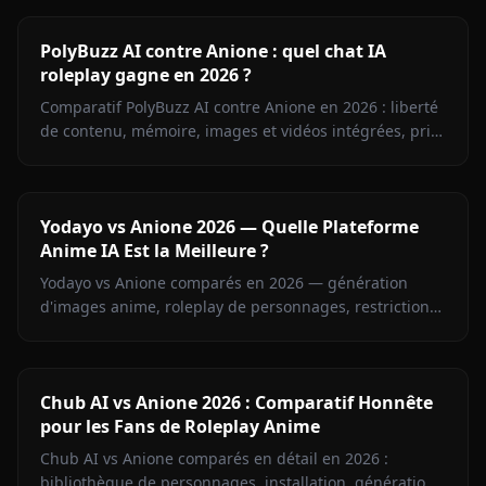
PolyBuzz AI contre Anione : quel chat IA
roleplay gagne en 2026 ?
Comparatif PolyBuzz AI contre Anione en 2026 : liberté
de contenu, mémoire, images et vidéos intégrées, prix.
Le verdict pour les fans de roleplay anime sans
censure.
Yodayo vs Anione 2026 — Quelle Plateforme
Anime IA Est la Meilleure ?
Yodayo vs Anione comparés en 2026 — génération
d'images anime, roleplay de personnages, restrictions
de contenu et tarifs. Découvrez quelle plateforme
l'emporte pour les fans d'anime.
Chub AI vs Anione 2026 : Comparatif Honnête
pour les Fans de Roleplay Anime
Chub AI vs Anione comparés en détail en 2026 :
bibliothèque de personnages, installation, génération