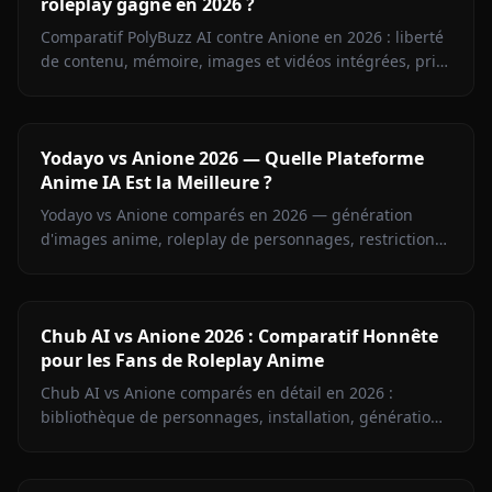
roleplay gagne en 2026 ?
Comparatif PolyBuzz AI contre Anione en 2026 : liberté
de contenu, mémoire, images et vidéos intégrées, prix.
Le verdict pour les fans de roleplay anime sans
censure.
Yodayo vs Anione 2026 — Quelle Plateforme
Anime IA Est la Meilleure ?
Yodayo vs Anione comparés en 2026 — génération
d'images anime, roleplay de personnages, restrictions
de contenu et tarifs. Découvrez quelle plateforme
l'emporte pour les fans d'anime.
Chub AI vs Anione 2026 : Comparatif Honnête
pour les Fans de Roleplay Anime
Chub AI vs Anione comparés en détail en 2026 :
bibliothèque de personnages, installation, génération
d'images, mémoire et tarifs. Trouvez la plateforme qu'il
vous faut.