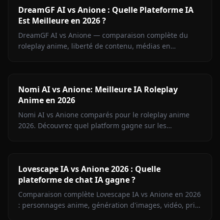
DreamGF AI vs Anione : Quelle Plateforme IA
Est Meilleure en 2026 ?
DreamGF AI vs Anione — comparaison complète du
roleplay anime, liberté de contenu, médias en
contexte, mémoire et tarifs. Pourquoi Anione gagne
pour les fans d'anime en 2026.
Nomi AI vs Anione: Meilleure IA Roleplay
Anime en 2026
Nomi AI vs Anione comparés pour le roleplay anime
2026. Découvrez quel platform gagne sur les
personnages, la liberté de contenu, la génération
d'images et le prix.
Lovescape IA vs Anione 2026 : Quelle
plateforme de chat IA gagne ?
Comparaison complète Lovescape IA vs Anione en 2026
: personnages anime, génération d'images, vidéo, prix
et liberté créative. Découvrez la meilleure plateforme