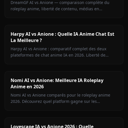
DreamGF AI vs Anione — comparaison complète du
roleplay anime, liberté de contenu, médias en
contexte, mémoire et tarifs. Pourquoi Anione gagne
pour les fans d'anime en 2026.
Harpy AI vs Anione : Quelle IA Anime Chat Est
La Meilleure ?
Harpy AI vs Anione : comparatif complet des deux
plateformes de chat anime IA en 2026. Liberté de
contenu, mémoire, génération d'images, tarifs — tout
ce qu'il faut savoir.
Nomi AI vs Anione: Meilleure IA Roleplay
Anime en 2026
Nomi AI vs Anione comparés pour le roleplay anime
2026. Découvrez quel platform gagne sur les
personnages, la liberté de contenu, la génération
d'images et le prix.
Lovescape IA vs Anione 2026 : Quelle