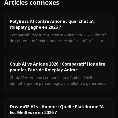
Articles connexes
PolyBuzz AI contre Anione : quel chat IA
roleplay gagne en 2026 ?
Comparatif PolyBuzz AI contre Anione en 2026 : liberté
de contenu, mémoire, images et vidéos intégrées, prix.
Le verdict pour les fans de roleplay anime sans
censure.
Chub AI vs Anione 2026 : Comparatif Honnête
pour les Fans de Roleplay Anime
Chub AI vs Anione comparés en détail en 2026 :
bibliothèque de personnages, installation, génération
d'images, mémoire et tarifs. Trouvez la plateforme qu'il
vous faut.
DreamGF AI vs Anione : Quelle Plateforme IA
Est Meilleure en 2026 ?