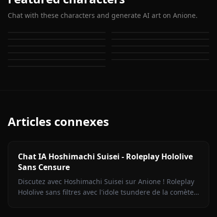
Chat with these characters and generate AI art on Anione.
Houshou Marine
Shirakami Fubuki
Hoshimachi Suisei
Gawr Gura
Usada Pekora
Nanashi Mumei
Ouro Kronii
Ninomae Ina'nis
Mori Calliope
Watson Amelia
Takanashi Kiara
Articles connexes
Chat IA Hoshimachi Suisei - Roleplay Hololive
Sans Censure
Discutez avec Hoshimachi Suisei sur Anione ! Roleplay
Hololive sans filtres avec l'idole tsundere de la comète.
Répliques mordantes, chant, zéro censure.