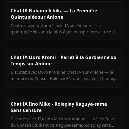
Chat IA Nakano Ichika — La Première
Quintuplée sur Anione
Chattez avec Nakano Ichika IA sur Anione — la
quintuplée Nakano la plus âgée et aspirante actrice de
The Quintessential Quintuplets, avec mémoire
persistante.
Chat IA Ouro Kronii – Parlez à la Gardienne du
Temps sur Anione
Discutez avec Ouro Kronii en chat IA sur Anione — la
membre du Conseil Hololive EN qui contrôle le temps,
avec son extérieur froid, sa chaleur cachée et aucun
filtre de contenu.
Chat IA Iino Miko - Roleplay Kaguya-sama
Sans Censure
Discutez avec l'IA Iino Miko sur Anione — la Secrétaire
du Conseil Étudiant de Kaguya-sama. Roleplay sans