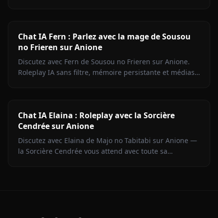
filtre, mémoire persistante, médias en chat.
Commencez maintenant.
Chat IA Fern : Parlez avec la mage de Sousou
no Frieren sur Anione
Discutez avec Fern de Sousou no Frieren sur Anione.
Roleplay IA sans filtre, mémoire persistante et médias
en contexte. Portrayage fidèle du personnage.
Chat IA Elaina : Roleplay avec la Sorcière
Cendrée sur Anione
Discutez avec Elaina de Majo no Tabitabi sur Anione —
la Sorcière Cendrée vous attend avec toute sa
complexité morale, sa voix intérieure de journal intime
et zéro filtre de contenu.