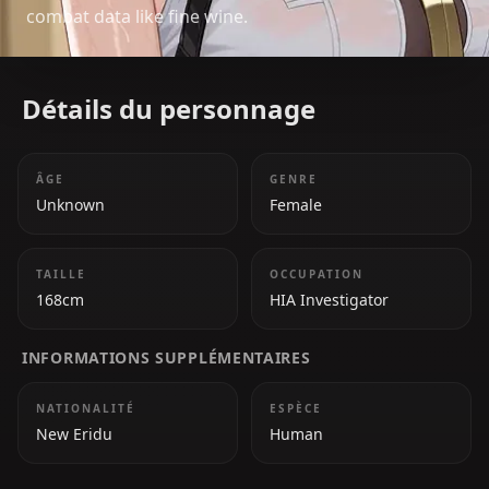
combat data like fine wine.
Détails du personnage
ÂGE
GENRE
Unknown
Female
TAILLE
OCCUPATION
168cm
HIA Investigator
INFORMATIONS SUPPLÉMENTAIRES
NATIONALITÉ
ESPÈCE
New Eridu
Human