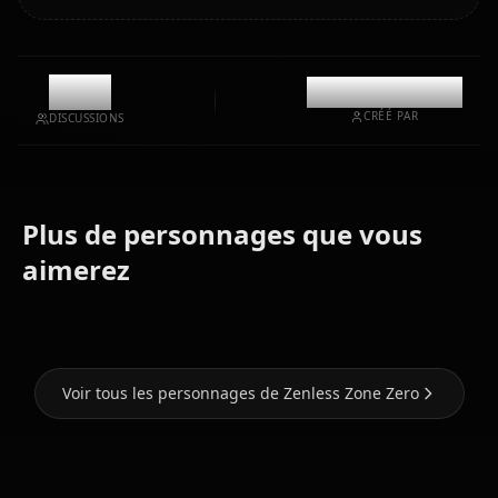
223
@casualwaifus
CRÉÉ PAR
DISCUSSIONS
Plus de personnages que vous
Soldier 11
Hoshimi
(Zenless
aimerez
Miyabi
Ellen Joe
Zone Zero)
Voir tous les personnages de Zenless Zone Zero