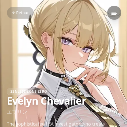
Retour
ZENLESS ZONE ZERO
Evelyn Chevalier
エブリン
The sophisticated HIA investigator who treats