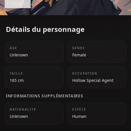
Read more
and unwavering professionalism. With her calm and
polite nature, she is an analytical and adaptable
fighter, excelling in dual-wielding combat.
Détails du personnage
ÂGE
GENRE
Unknown
Female
TAILLE
OCCUPATION
165 cm
Hollow Special Agent
INFORMATIONS SUPPLÉMENTAIRES
NATIONALITÉ
ESPÈCE
Unknown
Human