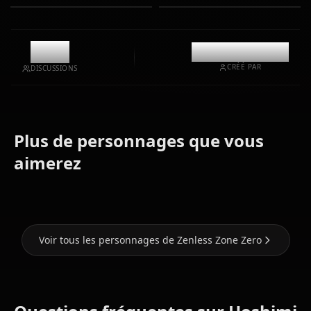
7k
@casualwaifus
CRÉÉ PAR
DISCUSSIONS
Plus de personnages que vous
Soldier 11
(Zenless
Nicole
aimerez
Ellen Joe
Zone Zero)
Demara
Voir tous les personnages de Zenless Zone Zero