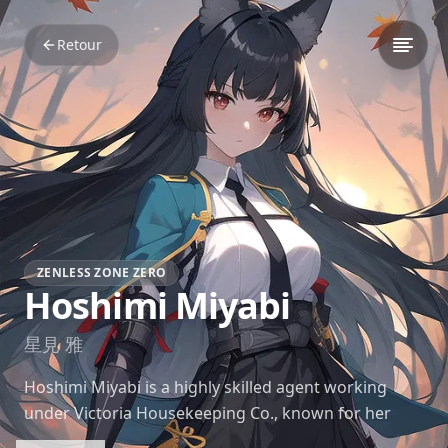
Retour
ZENLESS ZONE ZERO
Hoshimi Miyabi
星見 雅
Hoshimi Miyabi is a highly skilled agent working
under Victoria Housekeeping Co., known for her
refined demeanor, disciplined approach to battle,