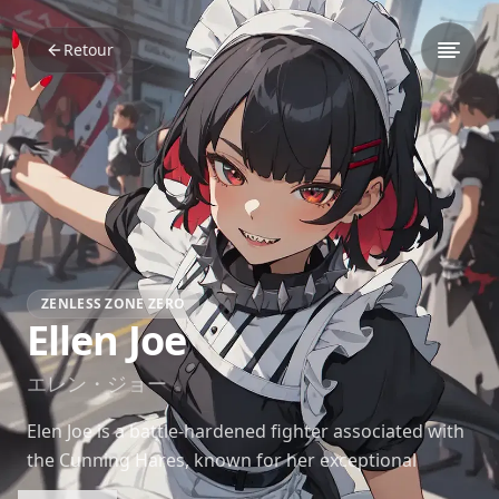
Retour
ZENLESS ZONE ZERO
Ellen Joe
エレン・ジョー
Elen Joe is a battle-hardened fighter associated with
the Cunning Hares, known for her exceptional
combat abilities and strong sense of independence.