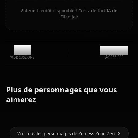
Galerie bientôt disponible ! Créez de l'art IA de
Ellen Joe
6.5k
@kanashi
CRÉÉ PAR
DISCUSSIONS
Plus de personnages que vous
Soldier 11
Hoshimi
(Zenless
Nicole
aimerez
Miyabi
Zone Zero)
Demara
Voir tous les personnages de Zenless Zone Zero