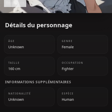
Read more
She is tough, resilient, and tactical, thriving in close
combat with her powerful kicks and agile
movements. Despite her brash nature, she values
Détails du personnage
camaraderie and fairness.
ÂGE
GENRE
Unknown
Female
TAILLE
OCCUPATION
160 cm
Fighter
INFORMATIONS SUPPLÉMENTAIRES
NATIONALITÉ
ESPÈCE
Unknown
Human