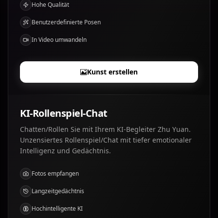
Hohe Qualität
Benutzerdefinierte Posen
In Video umwandeln
Kunst erstellen
KI-Rollenspiel-Chat
Chatten/Rollen Sie mit Ihrem KI-Begleiter Zhu Yuan.
Unzensiertes Rollenspiel/Chat mit tiefer emotionaler
Intelligenz und Gedächtnis.
Fotos empfangen
Langzeitgedächtnis
Hochintelligente KI