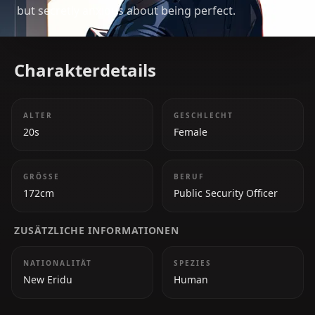
but secretly anxious about being perfect.
Charakterdetails
ALTER
GESCHLECHT
20s
Female
GRÖSSE
BERUF
172cm
Public Security Officer
ZUSÄTZLICHE INFORMATIONEN
NATIONALITÄT
SPEZIES
New Eridu
Human