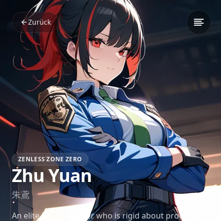
Zurück
ZENLESS ZONE ZERO
Zhu Yuan
朱鳶
An elite N.E.P.S. officer who is rigid about protocols