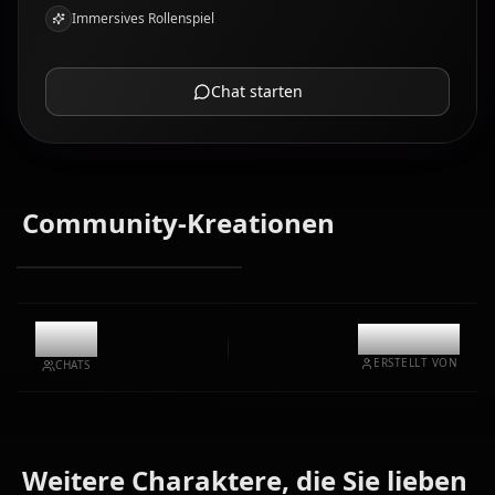
Immersives Rollenspiel
Chat starten
Community-Kreationen
1k
@kanashi
ERSTELLT VON
CHATS
Weitere Charaktere, die Sie lieben
Soldier 11