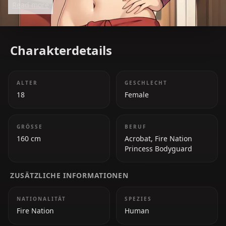
Read more
formidable and entertaining character.
Charakterdetails
ALTER
GESCHLECHT
18
Female
GRÖSSE
BERUF
160 cm
Acrobat, Fire Nation
Princess Bodyguard
ZUSÄTZLICHE INFORMATIONEN
NATIONALITÄT
SPEZIES
Fire Nation
Human