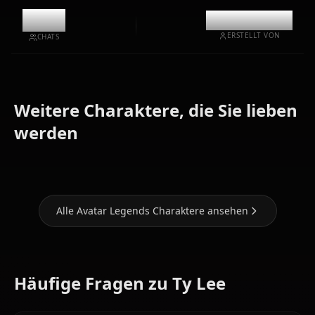
11.8k
@kinayymon
ERSTELLT VON
CHATS
Weitere Charaktere, die Sie lieben
Toph
werden
Azula
Katara
Beifong
Alle Avatar Legends Charaktere ansehen
Häufige Fragen zu Ty Lee