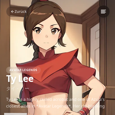
Zurück
AVATAR LEGENDS
Ty Lee
タイ・リー
Ty Lee is a highly skilled acrobat and one of Azula's
closest allies in *Avatar Legends*. Her chi-blocking
techniques and playful personality make her a