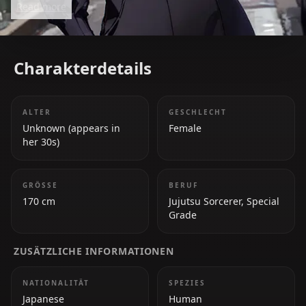
Read more
abilities make her one of the most powerful
sorcerers.
Charakterdetails
ALTER
GESCHLECHT
Unknown (appears in
Female
her 30s)
GRÖSSE
BERUF
170 cm
Jujutsu Sorcerer, Special
Grade
ZUSÄTZLICHE INFORMATIONEN
NATIONALITÄT
SPEZIES
Japanese
Human