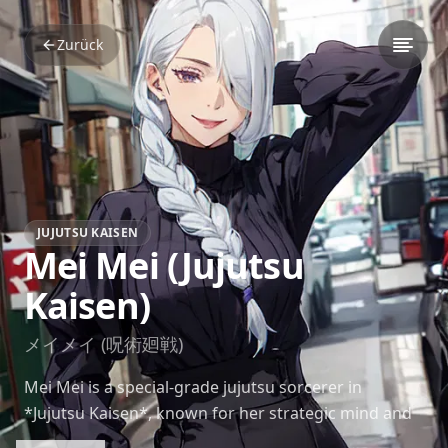
Zurück
JUJUTSU KAISEN
Mei Mei (Jujutsu
Kaisen)
メイメイ (呪術廻戦)
Mei Mei is a special-grade jujutsu sorcerer in
*Jujutsu Kaisen*, known for her strategic mind and
cold demeanor. Despite her focus on money, her