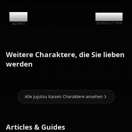
11.7k
@kanashi
ERSTELLT VON
CHATS
Weitere Charaktere, die Sie lieben
Gojou
Fushiguro
Kugisaki
werden
Satoru
Touji
Nobara
Alle Jujutsu Kaisen Charaktere ansehen
Articles & Guides