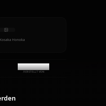
Fotos empfangen
Langzeitgedächtnis
Hochintelligente KI
Immersives Rollenspiel
Chat starten
e KI-Kunst von Kosaka Honoka