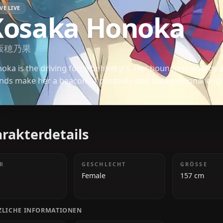
LOVE LIVE
Kosaka Honok
高坂穂乃果
Honoka is the driving force behind μ's. Her boundl
friends make her a beacon of positivity and the em
Charakterdetails
ALTER
GESCHLECHT
18
Female