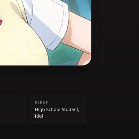
a
ess energy and love for her
otional engine of the group.
GRÖSSE
BERUF
157 cm
High School Student,