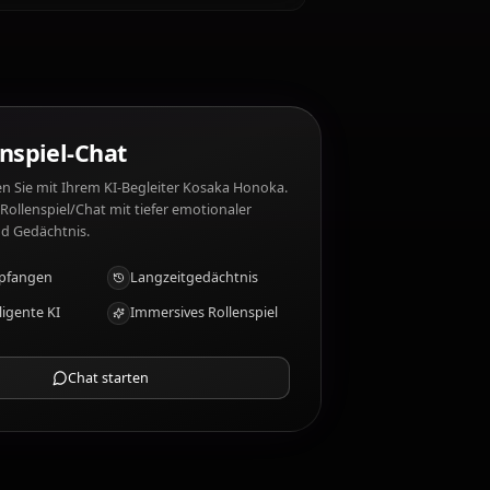
oka mag nicht: Giving up, negativity.
osaka Honoka?
KI-Rollenspiel-Chat
Chatten/Rollen Sie mit Ihrem KI-Begleiter Kosaka Honoka.
Unzensiertes Rollenspiel/Chat mit tiefer emotionaler
Intelligenz und Gedächtnis.