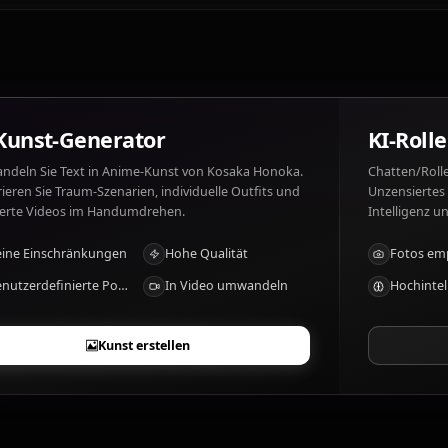
Was mag Kosaka Honoka und was nicht?
Kosaka Honoka mag: Bread, friends, dancing. Kosaka Hon
Was sind die besonderen Merkmale von K
High stamina, natural motivator, emotional anchor
KI-Kunst-Generator
Verwandeln Sie Text in Anime-Kunst von Kosaka Honoka.
Generieren Sie Traum-Szenarien, individuelle Outfits und
animierte Videos im Handumdrehen.