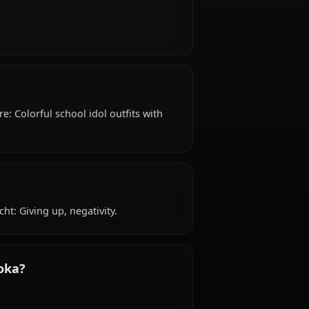
ka?
 old, hails from Japanese, works as high school
oka?
optimistic.
Typical attire: Colorful school idol outfits with