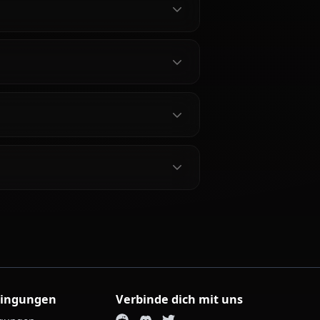
noka
n?
fen?