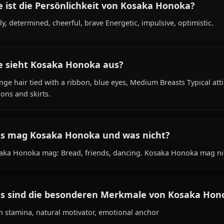
Was ist der Hintergrund von Kosaka Hono
Within the world of Love Live, Kosaka Honoka is 18 years
student, idol, is affiliated with μ's.
Wie ist die Persönlichkeit von Kosaka Hon
Lively, determined, cheerful, brave Energetic, impulsive, 
Wie sieht Kosaka Honoka aus?
Orange hair tied with a ribbon, blue eyes, Medium Breasts 
ribbons and skirts.