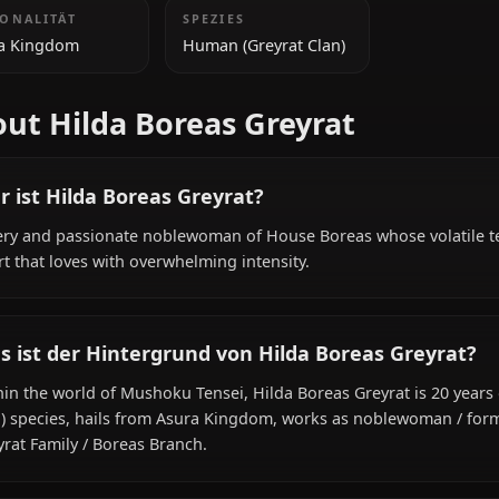
ZUSÄTZLICHE INFORMATIONEN
NATIONALITÄT
SPEZIES
Asura Kingdom
Human (Greyrat Clan)
About Hilda Boreas Greyrat
Wer ist Hilda Boreas Greyrat?
A fiery and passionate noblewoman of House Boreas who
heart that loves with overwhelming intensity.