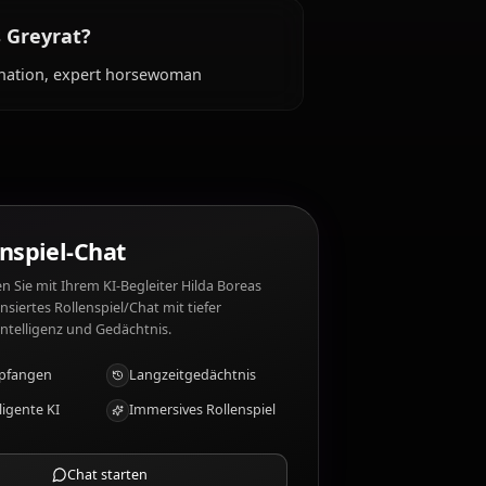
ht?
mily, riding horses, romantic gestures, those who
wardice, weak-willed people, dishonesty, being
lda Boreas Greyrat?
, fierce determination, expert horsewoman