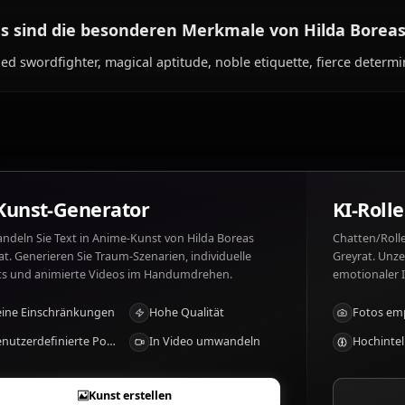
Was mag Hilda Boreas Greyrat und was nic
Hilda Boreas Greyrat mag: Strong honorable men, her fa
match her intensity. Hilda Boreas Greyrat mag nicht: Co
ignored, anyone threatening those she loves.
Was sind die besonderen Merkmale von Hi
Skilled swordfighter, magical aptitude, noble etiquette