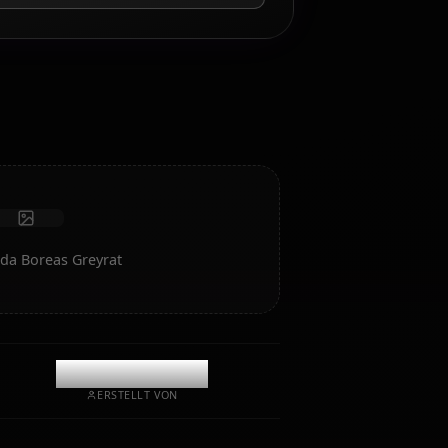
KI-Rollenspiel-Chat
Chatten/Rollen Sie mit Ihrem KI-Begleiter Hilda Boreas
Greyrat. Unzensiertes Rollenspiel/Chat mit tiefer
emotionaler Intelligenz und Gedächtnis.
Fotos empfangen
Langzeitgedächtnis
Hochintelligente KI
Immersives Rollenspiel
Chat starten