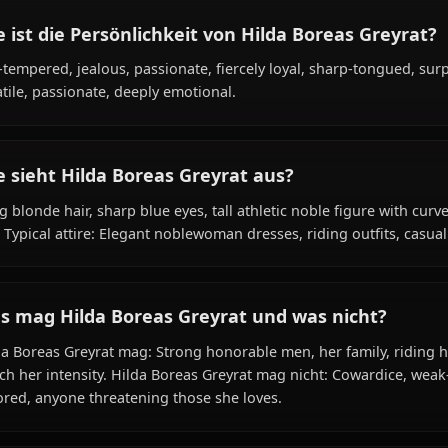
Was ist der Hintergrund von Hilda Boreas 
Within the world of Mushoku Tensei, Hilda Boreas Greyra
clan) species, hails from Asura Kingdom, works as noblew
Greyrat Family / Boreas Branch.
Wie ist die Persönlichkeit von Hilda Boreas
Hot-tempered, jealous, passionate, fiercely loyal, sharp-
Volatile, passionate, deeply emotional.
Wie sieht Hilda Boreas Greyrat aus?
Long blonde hair, sharp blue eyes, tall athletic noble fi
Size Typical attire: Elegant noblewoman dresses, riding out