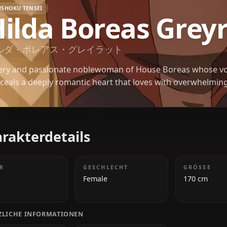
MUSHOKU TENSEI
Hilda Boreas G
ヒルダ・ボレアス・グレイラット
A fiery and passionate noblewoman of House Bore
conceals a deeply romantic heart that loves with o
Charakterdetails
ALTER
GESCHLECHT
20
Female