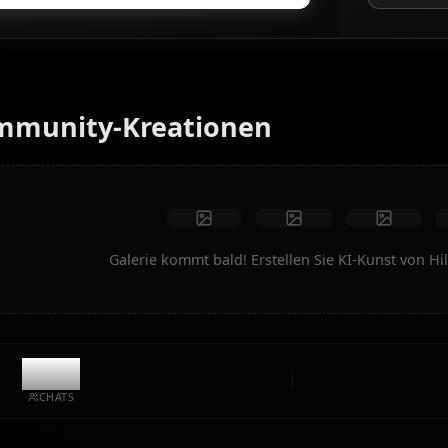
KI-Kunst-Generator
Verwandeln Sie Text in Anime-Kunst von Hilda Boreas
Greyrat. Generieren Sie Traum-Szenarien, individuelle
Outfits und animierte Videos im Handumdrehen.
Keine Einschränkungen
Hohe Qualität
Benutzerdefinierte Posen
In Video umwandeln
Kunst erstellen
Community-Kreationen