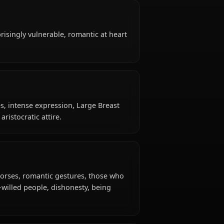
Greyrat?
t is 20 years old, belongs to the human (greyrat
oman / former adventurer, is affiliated with
 Greyrat?
tongued, surprisingly vulnerable, romantic at heart
gure with curves, intense expression, Large Breast
fits, casual aristocratic attire.