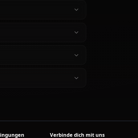
raktere ansehen
s Greyrat
yrat?
en?