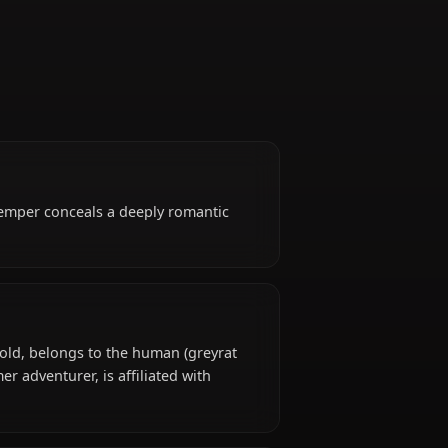
Former Adventurer
se volatile temper conceals a deeply romantic