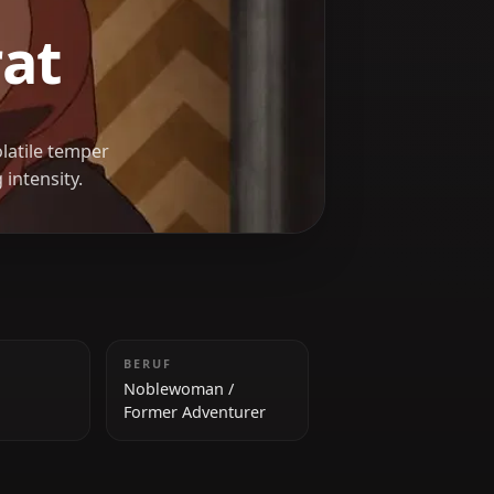
reyrat
as whose volatile temper
verwhelming intensity.
GRÖSSE
BERUF
170 cm
Noblewoman /