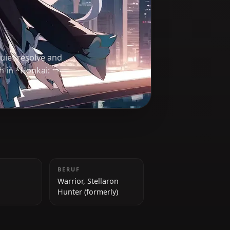
 Star
c past. Her quiet resolve and
nner strength in *Honkai:
GRÖSSE
BERUF
165 cm
Warrior, Stellaron