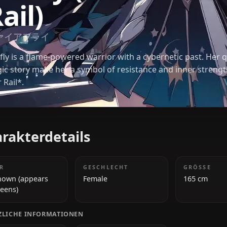
Firefly (Honkai:
Rail)
ファイアフライ
Firefly is a flame-powered warrior with a cyberneti
tragic story make her a symbol of resistance and i
Star Rail*.
Charakterdetails
ALTER
GESCHLECHT
Unknown (appears
Female