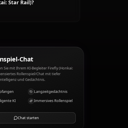
s nicht?
 Firefly (Honkai: Star Rail) mag nicht: Oppression,
ly (Honkai: Star Rail)?
spirit
KI-Rollenspiel-Chat