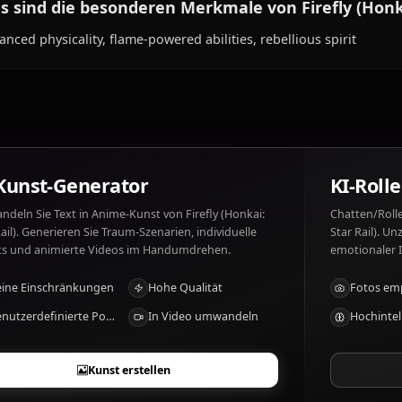
Was mag Firefly (Honkai: Star Rail) und wa
Firefly (Honkai: Star Rail) mag: Flying, freedom, solitude.
manipulation, her past.
Was sind die besonderen Merkmale von Firef
Enhanced physicality, flame-powered abilities, rebellious 
KI-Kunst-Generator