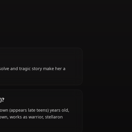
Hunter (formerly)
l)
. Her quiet resolve and tragic story make her a
Rail*.