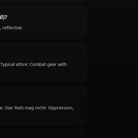
 Star Rail)?
r Rail) is Unknown (appears late teens) years old,
ls from Unknown, works as warrior, stellaron
ilblazer ally.
i: Star Rail)?
, determined, reflective.
dium Breasts Typical attire: Combat gear with