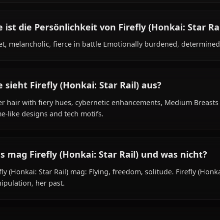
Was ist der Hintergrund von Firefly (Honkai:
Within the world of Honkai Star Rail, Firefly (Honkai: Sta
belongs to the human (partially mechanical) species, hai
hunter (formerly), is affiliated with Fire Moth (Project), Tra
Wie ist die Persönlichkeit von Firefly (Honka
Quiet, melancholic, fierce in battle Emotionally burdened
Wie sieht Firefly (Honkai: Star Rail) aus?
Silver hair with fiery hues, cybernetic enhancements, Me
flame-like designs and tech motifs.