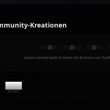
Verwandeln Sie Text in Anime-Kunst von Firefly (Honkai:
Star Rail). Generieren Sie Traum-Szenarien, individuelle
Outfits und animierte Videos im Handumdrehen.
Keine Einschränkungen
Hohe Qualität
Benutzerdefinierte Posen
In Video umwandeln
Kunst erstellen
Community-Kreationen