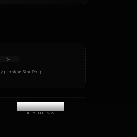
Chatten/Rollen Sie mit Ihrem KI-Begleiter Firefly (Honkai:
Star Rail). Unzensiertes Rollenspiel/Chat mit tiefer
emotionaler Intelligenz und Gedächtnis.
Fotos empfangen
Langzeitgedächtnis
Hochintelligente KI
Immersives Rollenspiel
Chat starten