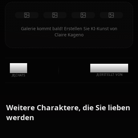
Galerie kommt bald! Erstellen Sie KI-Kunst von
Claire Kageno
5.4k
@kinayymon
ERSTELLT VON
CHATS
Weitere Charaktere, die Sie lieben
Alexia
werden
Alpha
Epsilon
Midgar