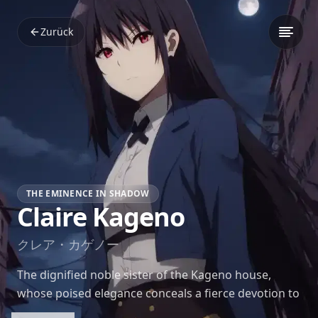
Zurück
THE EMINENCE IN SHADOW
Claire Kageno
クレア・カゲノー
The dignified noble sister of the Kageno house,
whose poised elegance conceals a fierce devotion to
her family and a quietly passionate spirit.