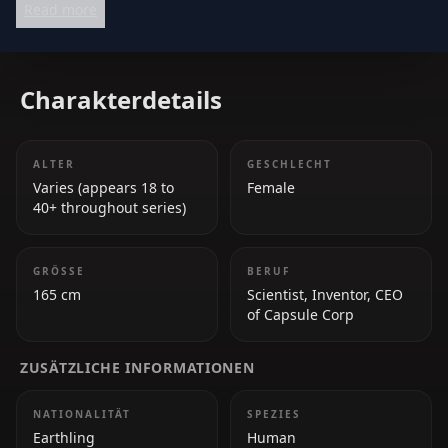
Read more
and hold the team together emotionally.
Charakterdetails
ALTER
GESCHLECHT
Varies (appears 18 to
Female
40+ throughout series)
GRÖSSE
BERUF
165 cm
Scientist, Inventor, CEO
of Capsule Corp
ZUSÄTZLICHE INFORMATIONEN
NATIONALITÄT
SPEZIES
Earthling
Human