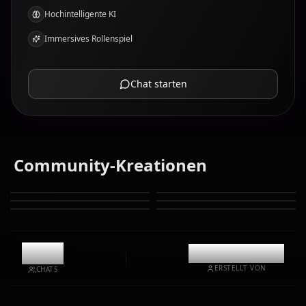
Hochintelligente KI
Immersives Rollenspiel
Chat starten
Community-Kreationen
11.2k
@casualwaifus
ERSTELLT VON
CHATS