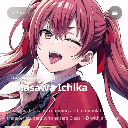
Zurück
CLASSROOM OF THE ELITE
Amasawa Ichika
天沢一花
Amasawa Ichika is a cunning and manipulative
transfer student who enters Class 1-D with a hidden
agenda. Her intellect and strategic mind make her a