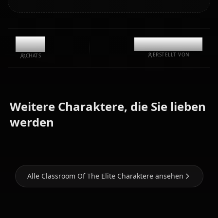
10.8k
@casualwaifus
ERSTELLT VON
CHATS
Weitere Charaktere, die Sie lieben
Ichinose
Horikita
Karuizawa
werden
Honami
Suzune
Kei
Alle Classroom Of The Elite Charaktere ansehen