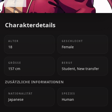
Read more
formidable presence in the series.
Charakterdetails
ALTER
GESCHLECHT
18
Female
GRÖSSE
BERUF
157 cm
Student, New transfer
ZUSÄTZLICHE INFORMATIONEN
NATIONALITÄT
SPEZIES
Japanese
Human