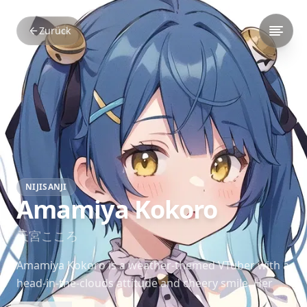
Zurück
NIJISANJI
Amamiya Kokoro
天宮こころ
Amamiya Kokoro is a weather-themed VTuber with a
head-in-the-clouds attitude and cheery smile. Her
streams are playful and relaxing, filled with charm