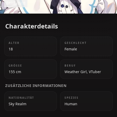
Read more
and warmth.
Charakterdetails
ALTER
GESCHLECHT
18
Female
GRÖSSE
BERUF
155 cm
Weather Girl, VTuber
ZUSÄTZLICHE INFORMATIONEN
NATIONALITÄT
SPEZIES
Sky Realm
Human