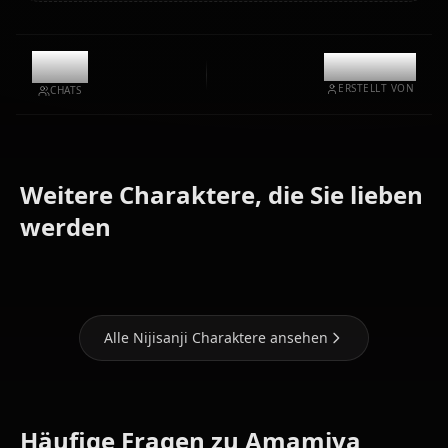
8.8k
@kanashi
ERSTELLT VON
CHATS
Weitere Charaktere, die Sie lieben
Tsukino
Lize
Ange
werden
Mito
Helesta
Katrina
Alle Nijisanji Charaktere ansehen
Häufige Fragen zu Amamiya