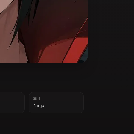
reater good.
身高
职业
178cm
Ninja