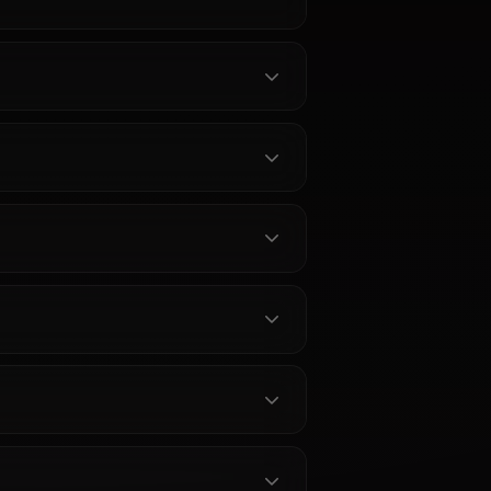
 Chat -
ruto
one
nata from
 unrestricted
rience
-powered
ent filters
y.