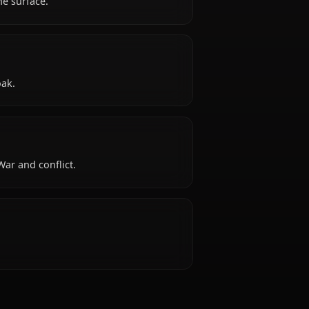
te beneath the surface.
e: Akatsuki cloak.
 Itachi 厌恶: War and conflict.