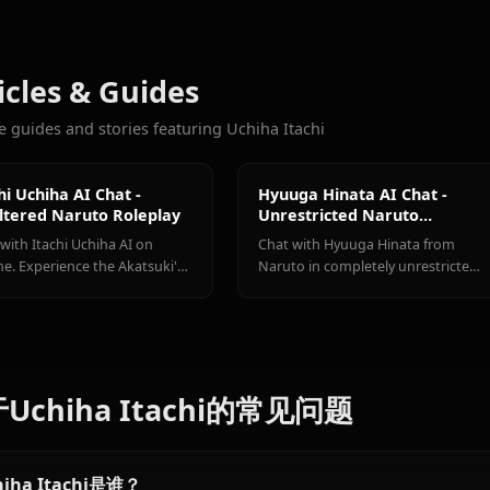
789
聊天
Hyuuga
Hatake
Haruno
更多您会喜欢的角色
Hinata
Kakashi
Sakura
查看所有 Naru
Articles & Guides
Explore guides and stories featuring Uchiha Itachi