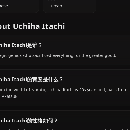
附加信息
国籍
种族
Japanese
Human
About Uchiha Itachi
Uchiha Itachi是谁？
A tragic genius who sacrificed everything for the greate
Uchiha Itachi的背景是什么？
Within the world of Naruto, Uchiha Itachi is 20s years old