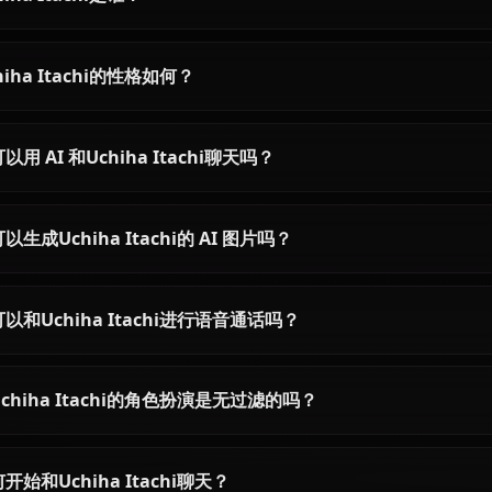
Itachi Uchiha AI Chat -
Hyuuga Hinata AI
Unfiltered Naruto Roleplay
Unrestricted Na
Roleplay on Ani
Chat with Itachi Uchiha AI on
Chat with Hyuuga Hi
Anione. Experience the Akatsuki's
Naruto in completely
tragic genius with zero content
conversations. Expe
filters. Authentic Naruto
authentic Byakugan
Shippuden roleplay, deep lore
roleplay without cont
included.
limiting your creativit
关于Uchiha Itachi的常见问题
Uchiha Itachi是谁？
Uchiha Itachi的性格如何？