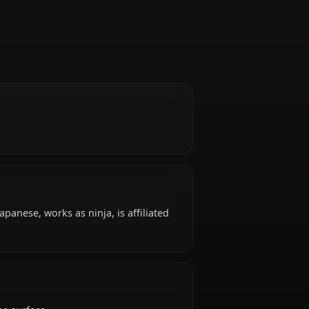
r good.
, hails from Japanese, works as ninja, is affiliated