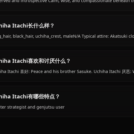
with Akatsuki.
Uchiha Itachi的性格如何？
Reserved and introspective Calm, wise, and compassiona
Uchiha Itachi长什么样？
long_hair, black_hair, uchiha_crest, maleN/A Typical attir
Uchiha Itachi喜欢和讨厌什么？
Uchiha Itachi 喜好: Peace and his brother Sasuke. Uchiha