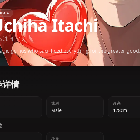
NARUTO
Uchiha Itachi
うちは イタチ
A tragic genius who sacrificed everything for the g
角色详情
年龄
性别
20s
Male