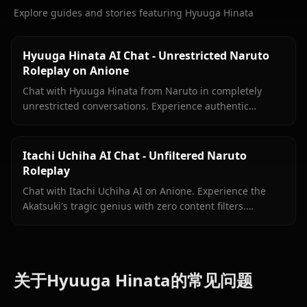
Explore guides and stories featuring Hyuuga Hinata
Hyuuga Hinata AI Chat - Unrestricted Naruto
Roleplay on Anione
Chat with Hyuuga Hinata from Naruto in completely
unrestricted conversations. Experience authentic
Byakugan-powered roleplay without content filters
limiting your creativity.
Itachi Uchiha AI Chat - Unfiltered Naruto
Roleplay
Chat with Itachi Uchiha AI on Anione. Experience the
Akatsuki's tragic genius with zero content filters.
Authentic Naruto Shippuden roleplay, deep lore
included.
关于Hyuuga Hinata的常见问题