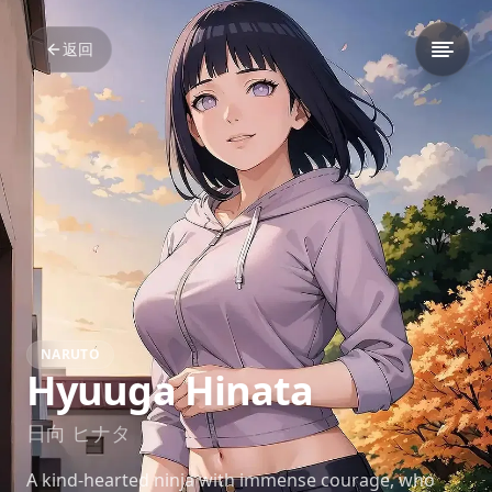
返回
NARUTO
Hyuuga Hinata
日向 ヒナタ
A kind-hearted ninja with immense courage, who