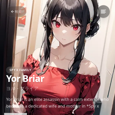
뒤로
SPY X FAMILY
Yor Briar
ヨル・ブライア
Yor Briar is an elite assassin with a calm exterior who
becomes a dedicated wife and mother in *Spy x
Family*. Her powerful combat abilities are matched