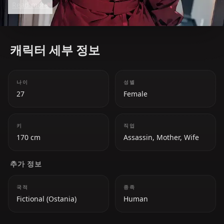
Read more
only by her deep love for her family.
캐릭터 세부 정보
나이
성별
27
Female
키
직업
170 cm
Assassin, Mother, Wife
추가 정보
국적
종족
Fictional (Ostania)
Human