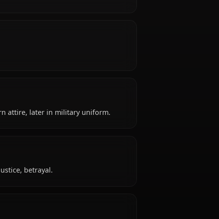
(appears early 20s) years old, belongs to the
Walls), works as former warrior, titan shifter
y, Titan shifter.
sacrificial.
: Simple, worn attire, later in military uniform.