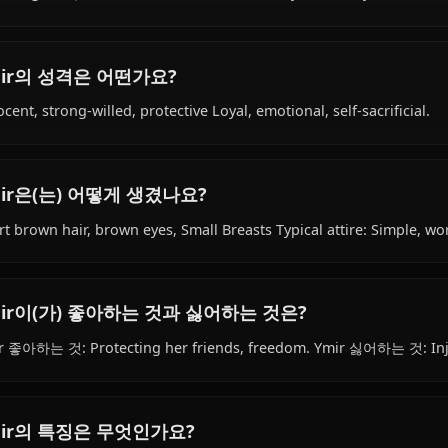
Ymir의 배경은 무엇인가요?
Within the world of Shingeki no Kyojin, Ymir is Unknown 
human (titan shifter) species, hails from Eldian (from the 
(founding titan), is affiliated with Former Marleyan Militar
Ymir의 성격은 어떤가요?
Innocent, strong-willed, protective Loyal, emotional, self-
Ymir은(는) 어떻게 생겼나요?
Short brown hair, brown eyes, Small Breasts Typical attire