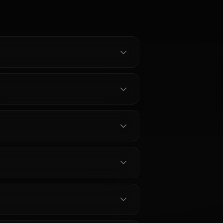
 Chat –
he Ackerman
man AI online.
ned roleplay
jin's
in Anione