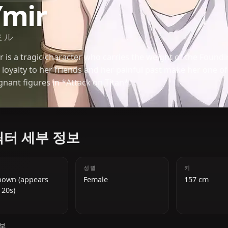
SHINGEKI NO KYOJIN
Ymir
ユミル
Ymir is a tragic character who carries the weight o
Her loyalty to her friends and her painful past ma
poignant figures in *Attack on Titan*.
캐릭터 세부 정보
나이
성별
Unknown (appears
Female