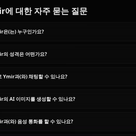
Articles & Guides
Explore guides and stories featuring Ymir
Eren Yaeger AI Chat –
Levi Ackerman AI
Unrestricted Attack on Titan
Roleplay with t
Roleplay
Squad Leader
Chat with Eren Yaeger in full Attack
Chat with Levi Acker
on Titan mode. Anione gives you
Experience unrestrai
uncensored, memory-powered AI
with Shingeki no Kyo
roleplay with in-context media and
legendary soldier. Jo
zero content filters.
today.
Ymir에 대한 자주 묻는 질문