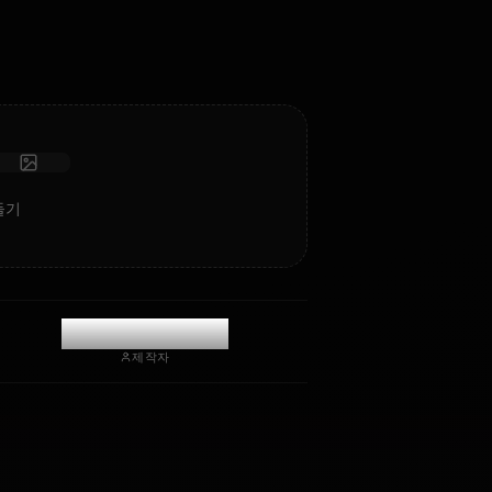
지능과 기억력을 갖춘 검열 없는 롤플레이/채팅.
사진 받기
장기 기억
고지능 AI
몰입형 롤플레이
채팅 시작