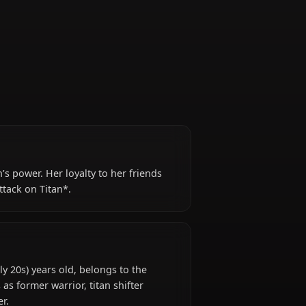
Shifter (Founding
Titan)
Founding Titan’s power. Her loyalty to her friends
figures in *Attack on Titan*.