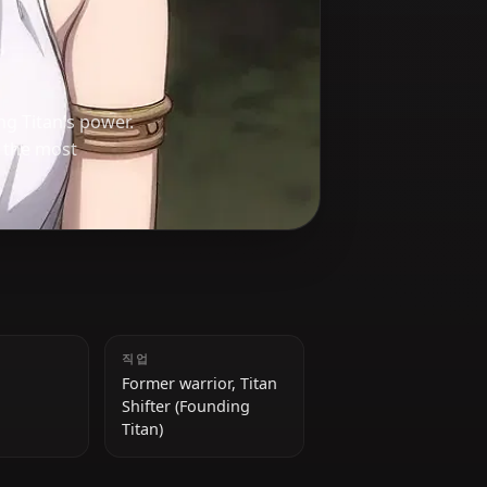
f the Founding Titan’s power.
ke her one of the most
키
직업
157 cm
Former warrior, Titan