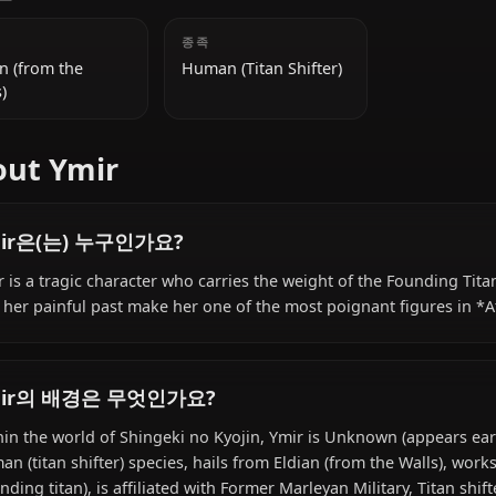
early 20s)
추가 정보
국적
종족
Eldian (from the
Human (Titan Shifter)
Walls)
About Ymir
Ymir은(는) 누구인가요?
Ymir is a tragic character who carries the weight of the 
and her painful past make her one of the most poignant 