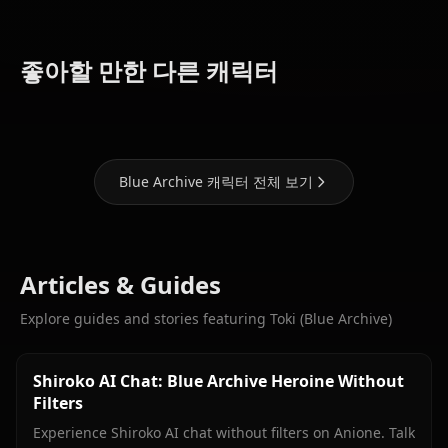
Hoshino
Shiroko
(Blue
(Blue
Aris (Blue
좋아할 만한 다른 캐릭터
Archive)
Archive)
Archive)
Blue Archive 캐릭터 전체 보기
Articles & Guides
Explore guides and stories featuring Toki (Blue Archive)
Shiroko AI Chat: Blue Archive Heroine Without
Filters
Experience Shiroko AI chat without filters on Anione. Talk