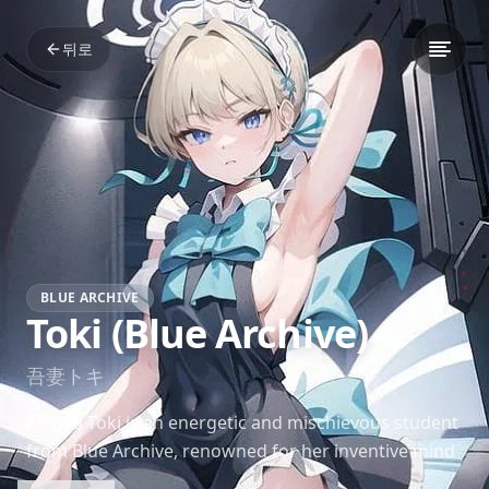
뒤로
BLUE ARCHIVE
Toki (Blue Archive)
吾妻トキ
Asuma Toki is an energetic and mischievous student
from Blue Archive, renowned for her inventive mind
and love for gadgets. Her playful personality and