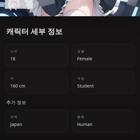
Read more
love for experiments often lead to chaotic yet
amusing results.
캐릭터 세부 정보
나이
성별
18
Female
키
직업
160 cm
Student
추가 정보
국적
종족
Japan
Human