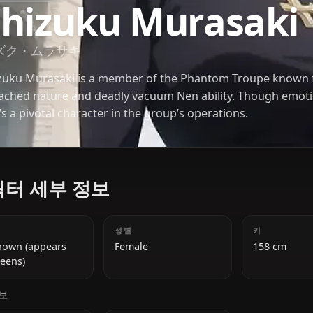
HUNTER X HUNTER
Shizuku Muras
シズク・ムラサキ
Shizuku Murasaki is a member of the Phantom Tro
detached nature and deadly vacuum Nen ability. Th
she’s a pivotal character in the group’s operations.
캐릭터 세부 정보
나이
성별
Unknown (appears
Female