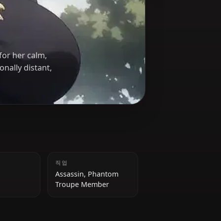
aki
upe known for her calm,
ough emotionally distant,
키
직업
158 cm
Assassin, Phantom