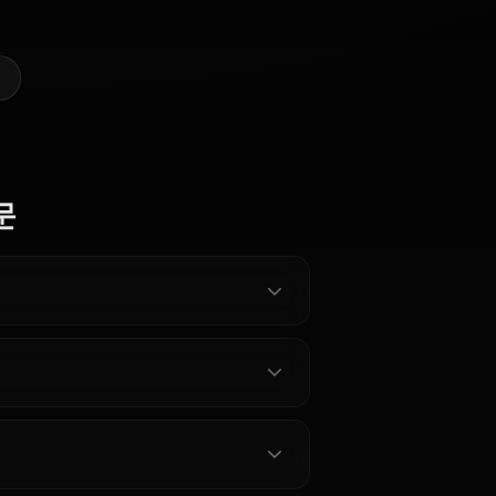
rasaki의 AI 아트 만들기
@kanashi
제작자
Eula
Nami (One
(Genshin
Hyuuga
Piece)
Impact)
Hinata
 캐릭터 전체 보기