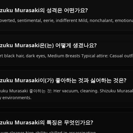
Shizuku Murasaki의 배경은 무엇인가요?
Within the world of Hunter x Hunter, Shizuku Murasaki i
to the human (spiders) species, hails from Unknown, wo
affiliated with Phantom Troupe.
Shizuku Murasaki의 성격은 어떤가요?
Introverted, sentimental, eerie, indifferent Mild, noncha
Shizuku Murasaki은(는) 어떻게 생겼나요?
Short black hair, dark eyes, Medium Breasts Typical attire