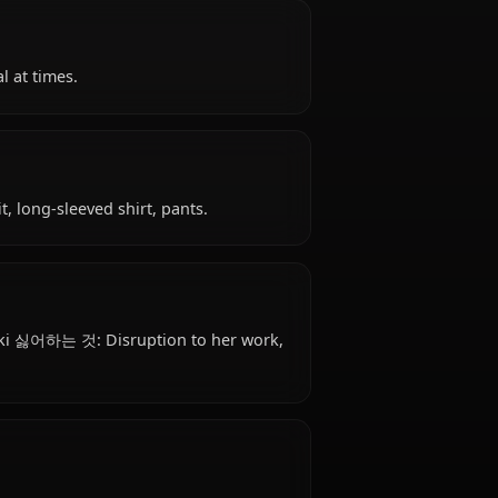
s Unknown (appears late teens) years old, belongs
rks as assassin, phantom troupe member, is
lant, emotional at times.
: Casual outfit, long-sleeved shirt, pants.