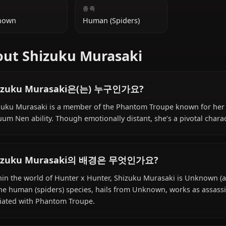
late teens)
추가 정보
국적
종족
Unknown
Human (Spiders)
About Shizuku Murasaki
Shizuku Murasaki은(는) 누구인가요?
Shizuku Murasaki is a member of the Phantom Troupe k
vacuum Nen ability. Though emotionally distant, she’s a 