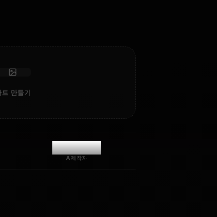
팅.
사진 받기
장기 기억
고지능 AI
몰입형 롤플레이
채팅 시작