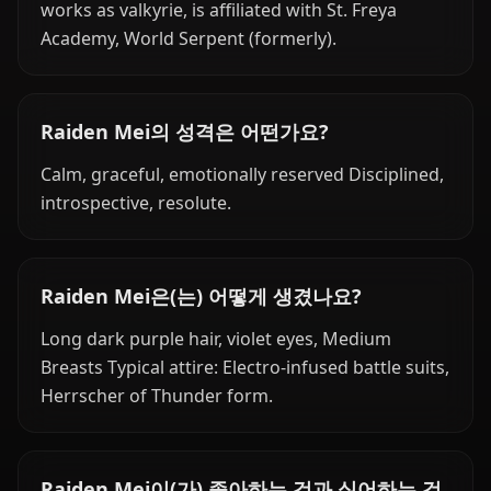
works as valkyrie, is affiliated with St. Freya
Academy, World Serpent (formerly).
Raiden Mei의 성격은 어떤가요?
Calm, graceful, emotionally reserved Disciplined,
introspective, resolute.
Raiden Mei은(는) 어떻게 생겼나요?
Long dark purple hair, violet eyes, Medium
Breasts Typical attire: Electro-infused battle suits,
Herrscher of Thunder form.
Raiden Mei이(가) 좋아하는 것과 싫어하는 것