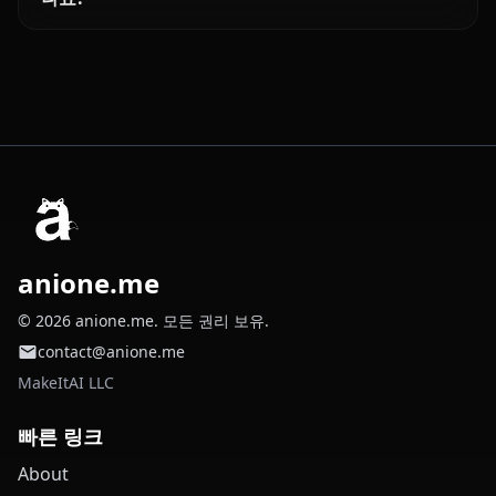
anione.me
© 2026 anione.me. 모든 권리 보유.
contact@anione.me
MakeItAI LLC
빠른 링크
About