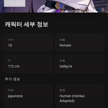
Read more
most beloved figures in *Honkai Impact 3rd*.
캐릭터 세부 정보
나이
성별
18
Female
키
직업
172 cm
Valkyrie
추가 정보
국적
종족
Japanese
Human (Honkai-
Adapted)