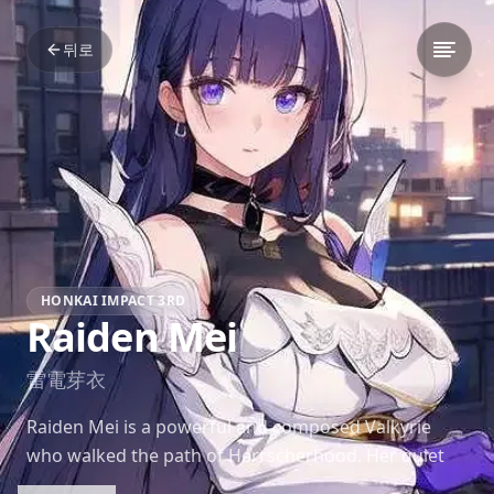
뒤로
HONKAI IMPACT 3RD
Raiden Mei
雷電芽衣
Raiden Mei is a powerful and composed Valkyrie
who walked the path of Herrscherhood. Her quiet
strength and tragic loyalty make her one of the