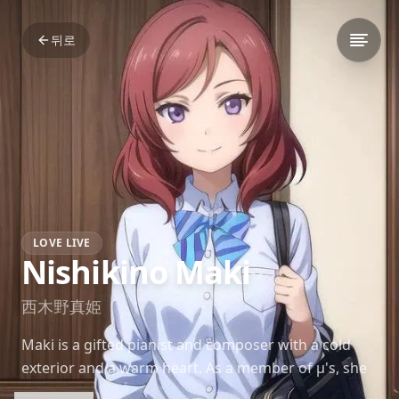
뒤로
LOVE LIVE
Nishikino Maki
西木野真姫
Maki is a gifted pianist and composer with a cold
exterior and a warm heart. As a member of μ's, she
balances intellect and talent with reluctant