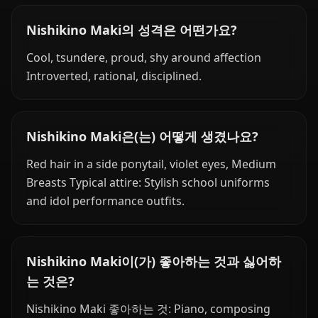
Nishikino Maki의 성격은 어떤가요?
Cool, tsundere, proud, shy around affection
Introverted, rational, disciplined.
Nishikino Maki은(는) 어떻게 생겼나요?
Red hair in a side ponytail, violet eyes, Medium
Breasts Typical attire: Stylish school uniforms
and idol performance outfits.
Nishikino Maki이(가) 좋아하는 것과 싫어하
는 것은?
Nishikino Maki 좋아하는 것: Piano, composing