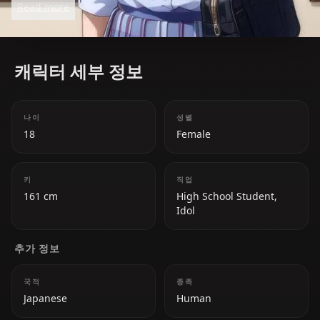
Read more
emotional openness.
캐릭터 세부 정보
나이
성별
18
Female
키
직업
161 cm
High School Student,
Idol
추가 정보
국적
종족
Japanese
Human