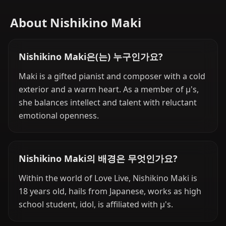
About Nishikino Maki
Nishikino Maki은(는) 누구인가요?
Maki is a gifted pianist and composer with a cold
exterior and a warm heart. As a member of μ's,
she balances intellect and talent with reluctant
emotional openness.
Nishikino Maki의 배경은 무엇인가요?
Within the world of Love Live, Nishikino Maki is
18 years old, hails from Japanese, works as high
school student, idol, is affiliated with μ's.