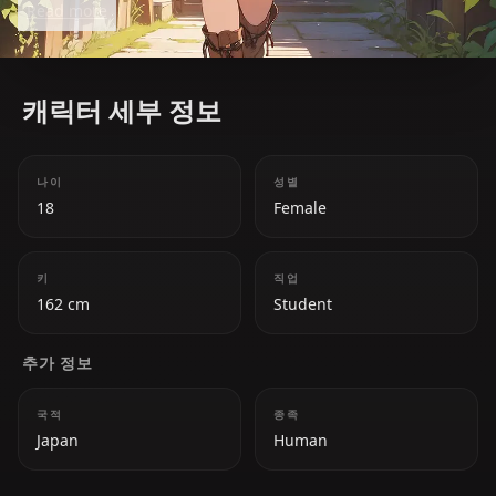
Read more
exceptional intellect and determination to achieve
her goals.
캐릭터 세부 정보
나이
성별
18
Female
키
직업
162 cm
Student
추가 정보
국적
종족
Japan
Human