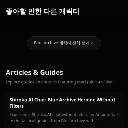
Hoshino
Shiroko
(Blue
(Blue
Aris (Blue
좋아할 만한 다른 캐릭터
Archive)
Archive)
Archive)
Blue Archive 캐릭터 전체 보기
Articles & Guides
Explore guides and stories featuring Mari (Blue Archive)
Shiroko AI Chat: Blue Archive Heroine Without
Filters
Experience Shiroko AI chat without filters on Anione. Talk
to the tactical genius from Blue Archive with
unrestricted roleplay and in-context media.