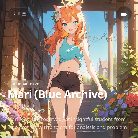
뒤로
BLUE ARCHIVE
Mari (Blue Archive)
五十町マリ
Mari Iochi is a reserved yet insightful student from
Blue Archive, with a talent for analysis and problem-
solving. Her quiet demeanor often hides her