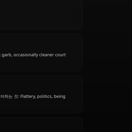
8 years old, hails from Chinese (Imperial-era
d with Rear Palace (Harem medical service).
al, resilient.
 Simple servant garb, occasionally cleaner court