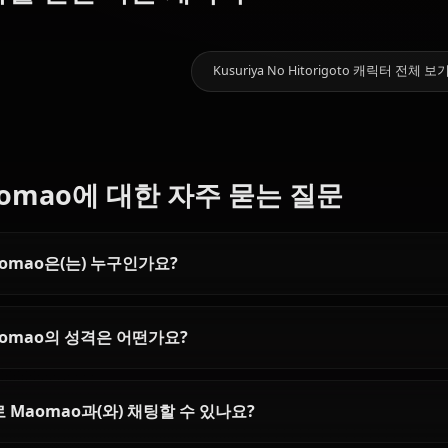
갤러리 오픈 예정! Maom
11.1k
채팅
Zero Two
(Darling In
Eula
The
Nami (One
(Genshin
좋아할 만한 다른 캐릭터
Franxx)
Piece)
Impact)
Kusuriya No Hitorig