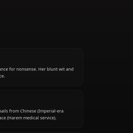
Servant
nd zero tolerance for nonsense. Her blunt wit and
thin the palace.