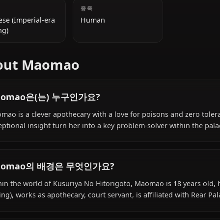
추가 정보
국적
종족
Chinese (Imperial-era
Human
setting)
About Maomao
Maomao은(는) 누구인가요?
Maomao is a clever apothecary with a love for poisons a
exceptional insight turn her into a key problem-solver wi