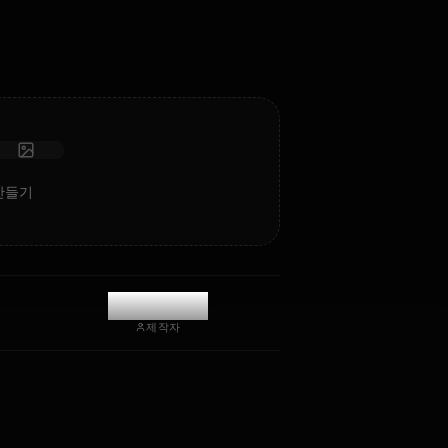
감성 지능과 기억력을 갖춘 검열 없는 롤플레이/채팅.
사진 받기
장기 기억
고지능 AI
몰입형 롤플레이
채팅 시작