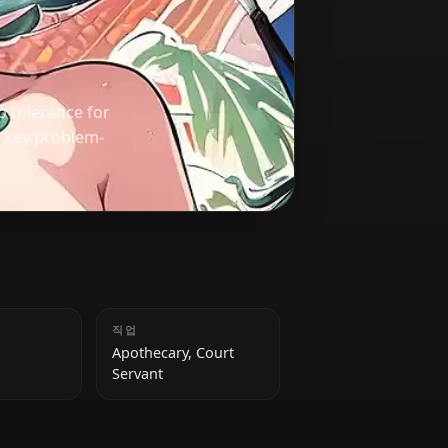
ons and zero tolerance for
rn her into a key problem-
키
직업
152 cm
Apothecary, Court