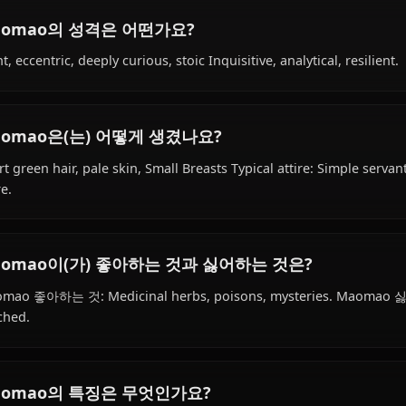
Maomao의 배경은 무엇인가요?
Within the world of Kusuriya No Hitorigoto, Maomao is 1
setting), works as apothecary, court servant, is affiliate
Maomao의 성격은 어떤가요?
Blunt, eccentric, deeply curious, stoic Inquisitive, analytic
Maomao은(는) 어떻게 생겼나요?
Short green hair, pale skin, Small Breasts Typical attire:
attire.