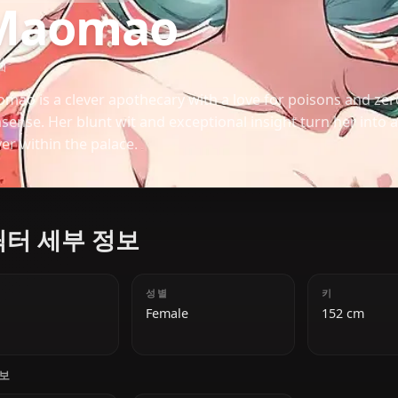
KUSURIYA NO HITORIGOTO
Maomao
猫猫
Maomao is a clever apothecary with a love for pois
nonsense. Her blunt wit and exceptional insight tu
solver within the palace.
캐릭터 세부 정보
나이
성별
18
Female